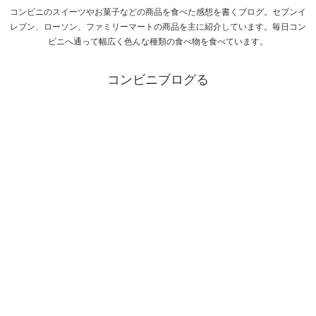
コンビニのスイーツやお菓子などの商品を食べた感想を書くブログ。セブンイ
レブン、ローソン、ファミリーマートの商品を主に紹介しています。毎日コン
ビニへ通って幅広く色んな種類の食べ物を食べています。
コンビニブログる