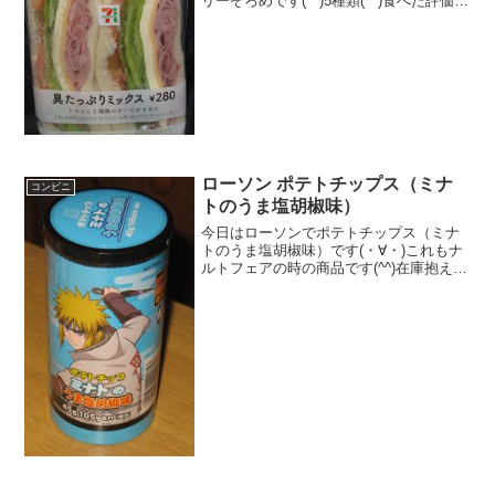
リーぞろめです(^^)5種類(^^)食べた評価値
段 ２８０円おいしさ ★★★★☆
食感 ★★★★☆量
★★★☆☆ カロリー ３３３Kｃａｌ
脂質...
ローソン ポテトチップス（ミナ
コンビニ
トのうま塩胡椒味）
今日はローソンでポテトチップス（ミナ
トのうま塩胡椒味）です(・∀・)これもナ
ルトフェアの時の商品です(^^)在庫抱えて
たのかな(・∀・)黒っぽいのは多分胡椒！
食べた評価値段 １０５円おいし
さ ★★★★☆食感 ★★★☆☆
量 ★...