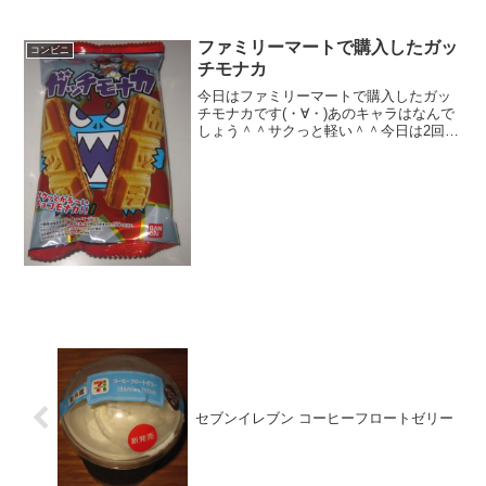
ンを徹底比較。惣菜パンより菓子パンが
低塩分な場合も。「ファミリーマート 減
塩パン」を含め、コンビニで本当に塩分
ファミリーマートで購入したガッ
コンビニ
が低いパンを見つけるコツを紹介。
チモナカ
今日はファミリーマートで購入したガッ
チモナカです(・∀・)あのキャラはなんで
しょう＾＾サクっと軽い＾＾今日は2回更
新の1回目６個に切れます＾＾チョコパフ
＾＾食べた感想ガッチモナカです！って
か、何のキャラか分かりません（－－と
いうことで、モナ...
セブンイレブン コーヒーフロートゼリー