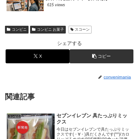
615 views
コンビニ
コンビニ お菓子
スコーン
シェアする
X
コピー
convenimania
関連記事
セブンイレブン 具たっぷりミッ
コンビニ
クス
今日はセブンイレブンで具たっぷりミッ
クスです(・∀・)具だくさんです(^^)/カロ