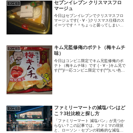
セブンイレブン クリスマスフロ
コンビニ
マージュ
今日はセブンイレブンでクリスマスフロ
マージュです(・∀・)クリスマス仕様のス
イーツです＾＾ちょっと曇ってしまいま
した＾＾今日は2回更新の1回目チーズケ
ーキですね＾＾削ってみましたが＾＾食
べた感想クリスマスフロマージュです！
チョコがささってい...
キム兄監修俺のポテト（梅キムチ
コンビニ
味）
今日はコンビニ限定でキム兄監修俺のポ
テト（梅キムチ味）です (・∀・)キム兄で
す(^^)/一応コンビニ限定です(^^)いい色し
てます♪食べた評価値段 １４５円お
いしさ ★★★★☆食感
★★★★☆量 ★★★☆☆ カロ
リー ３８...
ファミリーマートの減塩パンはど
コンビニ
こ？3社比較と探し方
「ファミリーマート 減塩パン」が見つか
らない？この記事では、ファミマの現状
と、ローソン・セブンの戦略的な減塩パ