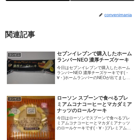
convenimania
関連記事
セブンイレブンで購入したホーム
コンビニ
ランバーNEO 濃厚チーズケーキ
今日はセブンイレブンで購入したホーム
ランバーNEO 濃厚チーズケーキです(・
∀・)ホームランバーのNEOが出てました
(^^)/今日2回更新の1回目つぶつぶが(^^)/
タルトかな！？(^^)食べた評価値段
９７円おいしさ ★★★★☆食感 ...
ローソン スプーンで食べるプレ
コンビニ
ミアムコナコーヒーとマカダミア
ナッツのロールケーキ
今日はローソンでスプーンで食べるプレ
ミアムコナコーヒーとマカダミアナッツ
のロールケーキです(・∀・)プレミアムロ
ールケーキシリーズです(^^)/マカダミア
ナッツが見えます(^^)コーヒー色？カフェ