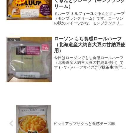
くるんとクレープ（モンブランク
リーム）
ミループ ミルフィーユくるんとクレープ
（モンブランクリーム）です。ローソン
の秋のスイーツかな。モンブランクリー
ムの入ったクレープです。しかもミルフ
ィーユ込み。ミループ ミルフィーユくる
んとクレープ（モンブランクリーム）安
ローソン もち食感ロールハーフ
コンビニ
定の半額ですみません...
（北海道産大納言大豆の甘納豆使
用）
今日はローソンでもち食感ロールハーフ
（北海道産大納言大豆の甘納豆使用）で
す (・∀・)ハーフサイズ(^^)/抹茶生地(^^)
クリーム(^^)食べた評価値段 １７０
円おいしさ ★★★★☆食感
★★★★★量 ★★★☆☆ カロ
リー...
ピックアップサクっと食感チーズ味