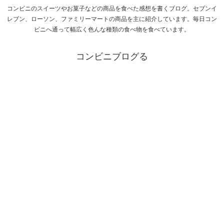
コンビニのスイーツやお菓子などの商品を食べた感想を書くブログ。セブンイ
レブン、ローソン、ファミリーマートの商品を主に紹介しています。毎日コン
ビニへ通って幅広く色んな種類の食べ物を食べています。
コンビニブログる