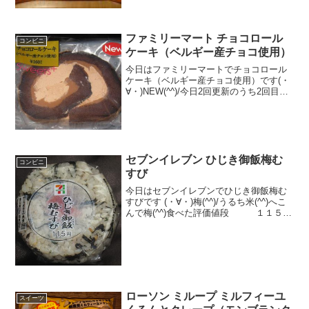
オレ！？(^^)食べた評価値段 １９０
円...
ファミリーマート チョコロール
コンビニ
ケーキ（ベルギー産チョコ使用）
今日はファミリーマートでチョコロール
ケーキ（ベルギー産チョコ使用）です(・
∀・)NEW(^^)/今日2回更新のうち2回目の
(^^)クリーム(^^)食べた評価値段 １
６０円おいしさ ★★★☆☆食感
★★★★☆量 ★★★☆☆ カ...
セブンイレブン ひじき御飯梅む
コンビニ
すび
今日はセブンイレブンでひじき御飯梅む
すびです (・∀・)梅(^^)/うるち米(^^)へこ
んで梅(^^)食べた評価値段 １１５円
おいしさ ★★★☆☆食感
★★★☆☆量 ★★★☆☆ カロ
リー ２０８Kｃａｌ 脂質 ０.７ｇ評
価 ...
ローソン ミループ ミルフィーユ
スイーツ