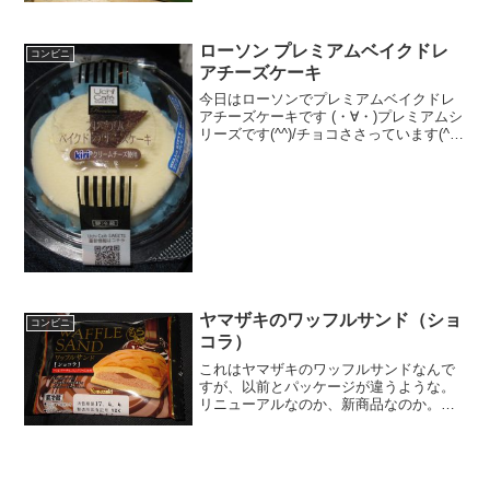
ローソン プレミアムベイクドレ
コンビニ
アチーズケーキ
今日はローソンでプレミアムベイクドレ
アチーズケーキです (・∀・)プレミアムシ
リーズです(^^)/チョコささっています(^^)
下はガリガリしたクッキー(^^)食べた評価
値段 ２１０円おいしさ
★★★★☆食感 ★★★★☆
量 ★...
ヤマザキのワッフルサンド（ショ
コンビニ
コラ）
これはヤマザキのワッフルサンドなんで
すが、以前とパッケージが違うような。
リニューアルなのか、新商品なのか。な
んだか、高級感のあるパッケージです。
ローソンで発見しました。ワッフルサン
ド（ショコラ）要冷蔵ですね。カロリー
は、そこそこかな。クロス...