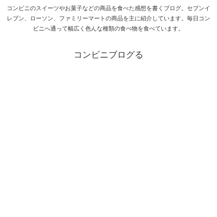
コンビニのスイーツやお菓子などの商品を食べた感想を書くブログ。セブンイ
レブン、ローソン、ファミリーマートの商品を主に紹介しています。毎日コン
ビニへ通って幅広く色んな種類の食べ物を食べています。
コンビニブログる