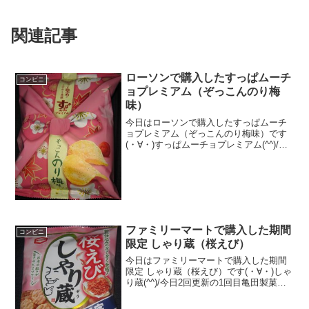
関連記事
ローソンで購入したすっぱムーチ
コンビニ
ョプレミアム（ぞっこんのり梅
味）
今日はローソンで購入したすっぱムーチ
ョプレミアム（ぞっこんのり梅味）です
(・∀・)すっぱムーチョプレミアム(^^)/今
日2回更新の1回目パッケージのデザイン
は３種類(^^)/厚め(^^)食べた評価値
段 １５８円くらいおいしさ
★★★★☆...
ファミリーマートで購入した期間
コンビニ
限定 しゃり蔵（桜えび）
今日はファミリーマートで購入した期間
限定 しゃり蔵（桜えび）です(・∀・)しゃ
り蔵(^^)/今日2回更新の1回目亀田製菓で
す(^^)/パウダー＾＾食べた評価値
段 １０８円おいしさ ★★★★☆