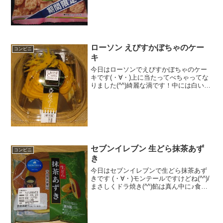
食感 ★★★☆☆量
★★★☆☆ カ...
ローソン えびすかぼちゃのケー
コンビニ
キ
今日はローソンでえびすかぼちゃのケー
キです(・∀・)上に当たってべちゃってな
りました(^^)綺麗な渦です！中には白いク
リームが(--)食べた評価値段 ２１０
円おいしさ ★★★★☆食感
★★★☆☆量 ★★★☆☆ カロ
リー ２９...
セブンイレブン 生どら抹茶あず
コンビニ
き
今日はセブンイレブンで生どら抹茶あず
きです (・∀・)モンテールですけどね(^^)/
まさしくドラ焼き(^^)餡は真ん中に♪食べ
た評価値段 １０５円おいしさ
★★★☆☆食感 ★★★☆☆
量 ★★★☆☆ カロリー ２０
１Kｃａｌ評...