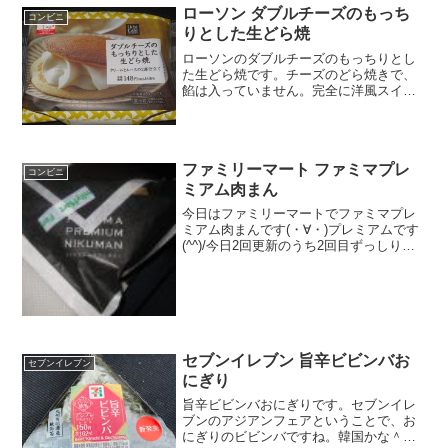
ローソン ダブルチーズのもっち
コンビニ
りとした生どら焼
ローソンのダブルチーズのもっちりとし
た生どら焼です。チーズのどら焼きで、
餡は入っていません。完全に洋風スイー
ツ的などら焼きですね。ダブルチーズの
もっちりとした生どら焼クリームとムー
スの２層仕立てです。カロリーはそんな
に高くないですね。２つの...
ファミリーマート ファミマプレ
コンビニ
ミアム肉まん
今日はファミリーマートでファミマプレ
ミアム肉まんです(・∀・)プレミアムです
(^^)/今日2回更新のうち2回目ずっしり感
あります(^^)かなり詰まっています(^^)食
べた評価値段 １７０円おいしさ
★★★★☆食感 ★★★☆☆
量 ...
セブンイレブン 旨辛ビビンバお
セブンイレブン
にぎり
旨辛ビビンバおにぎりです。セブンイレ
ブンのアジアンフェアということで、お
にぎりのビビンバですね。韓国かな＾＾