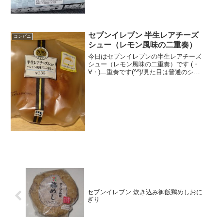
旨辛ビビンバおにぎりアジアングルメフ
ェアでございます。旨辛ビビンバおにぎ
りの中お肉はそこまで量は無かったか
な。旨辛ビビンバおにぎりを...
セブンイレブン 半生レアチーズ
コンビニ
シュー（レモン風味の二重奏）
今日はセブンイレブンの半生レアチーズ
シュー（レモン風味の二重奏）です (・
∀・)二重奏です(^^)/見た目は普通のシュ
ークリーム(^^)中のクリーム(--)食べた評
価値段 １３５円おいしさ
★★★☆☆食感 ★★★★☆
量 ★★...
セブンイレブン 炊き込み御飯鶏めしおに
ぎり