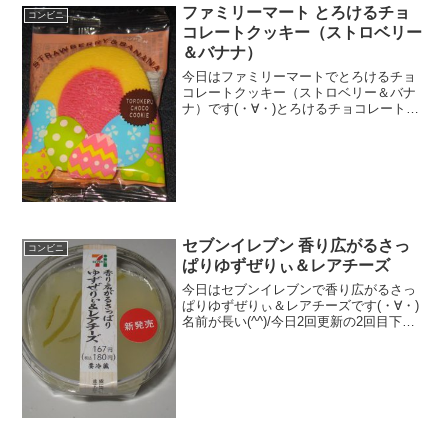
ファミリーマート とろけるチョ
コンビニ
コレートクッキー（ストロベリー
＆バナナ）
今日はファミリーマートでとろけるチョ
コレートクッキー（ストロベリー＆バナ
ナ）です(・∀・)とろけるチョコレートク
ッキーは沢山種類出ています＾＾ストロ
ベリー＆バナナ＾＾今日は2回更新の1回
目なんか凄い色です＾＾中も人工的な色
だ＾＾食べた感想フ...
セブンイレブン 香り広がるさっ
コンビニ
ぱりゆずぜりぃ＆レアチーズ
今日はセブンイレブンで香り広がるさっ
ぱりゆずぜりぃ＆レアチーズです(・∀・)
名前が長い(^^)/今日2回更新の2回目下に
レアチーズ＾＾ゆずゼリー^-^)/食べた評
価値段 １８０円おいしさ
★★★☆☆食感 ★★★☆☆
量 ★★☆...