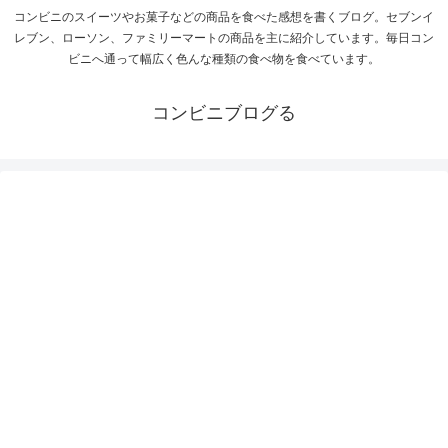
コンビニのスイーツやお菓子などの商品を食べた感想を書くブログ。セブンイ
レブン、ローソン、ファミリーマートの商品を主に紹介しています。毎日コン
ビニへ通って幅広く色んな種類の食べ物を食べています。
コンビニブログる