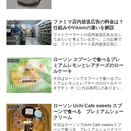
ファミマ店内放送広告の料金は？
コンビニ
仕組みやVisionの違いを解説
ファミリーマートの店内放送広告を出し
てみたいと考えている方へ。この記事で
は、ファミリーマート店内放送広告にか
かる具体的な料金目安や募集の仕組み、
デジタルサイネージとの違いを分かりや
すく解説します。地域限定の安価なプラ
ローソン スプーンで食べるプレ
コンビニ
ンからタレント起用の番組戦略まで、最
ミアムレモンとレアチーズのロー
新情報をまとめました。
ルケーキ
今日はローソンでスプーンで食べるプレ
ミアムレモンとレアチーズのロールケー
キです (・∀・)これ以前同じのありまし
た･･･ただちょっとパッケージの色が違う
(^^)/レモン(^^)ふわふわ(^^)食べた評価値
段 ２１０円おいしさ
ローソン Uchi Cafe sweets スプ
★★★★☆...
コンビニ
ーンで食べる プレミアムシュー
クリーム
今日はローソンでUchi Cafe sweetsスプ
ーンで食べる プレミアムシュークリー