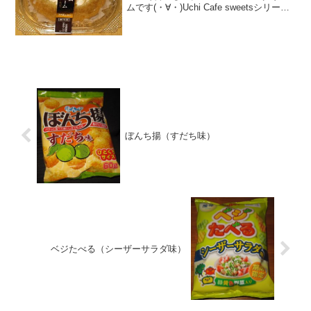
ムです(・∀・)Uchi Cafe sweetsシリーズ
第２弾(°∀°)b実は下にカスタードありま
す！食べた評価値段 １７５円おい
しさ ★★★★★食...
ぼんち揚（すだち味）
ベジたべる（シーザーサラダ味）