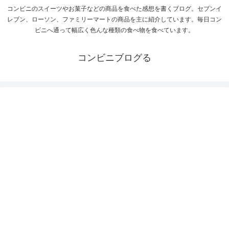
コンビニのスイーツやお菓子などの商品を食べた感想を書くブログ。セブンイ
レブン、ローソン、ファミリーマートの商品を主に紹介しています。毎日コン
ビニへ通って幅広く色んな種類の食べ物を食べています。
コンビニブログる