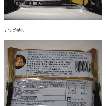
すなば珈琲。