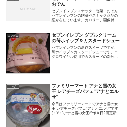
おでん
セブンイレブンスナック・惣菜・おでん
セブンイレブンの惣菜やスナック商品の
紹介をしています。カロリー、画像付き
でレビューしています。
セブンイレブン ダブルクリーム
コンビニ
の苺ホイップ＆カスタードシュー
セブンイレブンの新作スイーツですが、
苺ホイップ＆カスタードシューです。エ
グロワイヤル使用でカスタードの部分は
安定感のある美味しさでした。ダブルク
リームの苺ホイップ＆カスタードシュー
苺色のパッケージですね。カロリーは普
通かな。カスタード＆苺ク...
ファミリーマート アナと雪の女
コンビニ
王 レアチーズパフェ”アナとエル
サ”
今日はファミリーマートでアナと雪の女
王 レアチーズパフェ"アナとエルサ"です
(・∀・)アナと雪の女王(^^)/今日2回更新の
2回目何層にもなっています(^^)/ゼリーみ
たいなのがあります(^^)食べた評価値
段 ２６０円おいしさ ★★★☆...