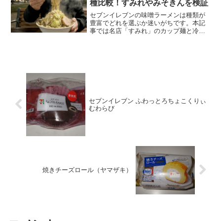
種比較！すみれやみそきんを検証
セブンイレブンの味噌ラーメンは種類が
豊富でどれを選ぶか迷いがちです。本記
事では名店「すみれ」のカップ麺と冷凍
麺の違いや「みそきん」の入手方法を徹
底解説。また、セブンイレブンの味噌ラ
ーメンを更に美味しく楽しむ納豆や牛乳
を使ったアレンジ術も公開します。最高
の一杯をぜひ見つけてください。
セブンイレブン ふわっとろちょこくりぃ
むわらび
焼きチーズロール（ヤマザキ）