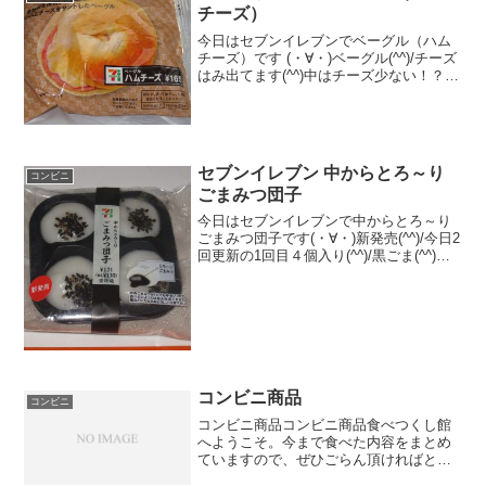
チーズ）
今日はセブンイレブンでベーグル（ハム
チーズ）です (・∀・)ベーグル(^^)/チーズ
はみ出てます(^^)中はチーズ少ない！？
(^^)食べた評価値段 １６５円おいし
さ ★★★☆☆食感 ★★★★☆
量 ★★★☆☆ カロリー ２０
５...
セブンイレブン 中からとろ～り
コンビニ
ごまみつ団子
今日はセブンイレブンで中からとろ～り
ごまみつ団子です(・∀・)新発売(^^)/今日2
回更新の1回目４個入り(^^)/黒ごま(^^)食
べた評価値段 １３０円おいしさ
★★★☆☆食感 ★★★★☆
量 ★★☆☆☆ カロリー １７
９K...
コンビニ商品
コンビニ
コンビニ商品コンビニ商品食べつくし館
へようこそ。今まで食べた内容をまとめ
ていますので、ぜひごらん頂ければと思
います。主にセブンイレブン、ローソ