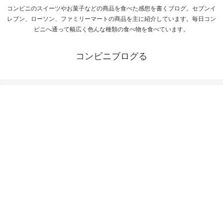
コンビニのスイーツやお菓子などの商品を食べた感想を書くブログ。セブンイ
レブン、ローソン、ファミリーマートの商品を主に紹介しています。毎日コン
ビニへ通って幅広く色んな種類の食べ物を食べています。
コンビニブログる