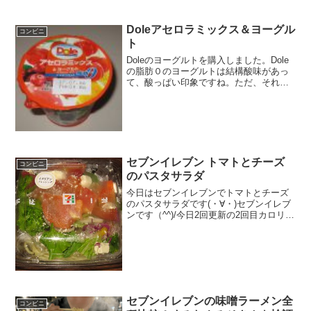
ン、ファミリーマートになります。中は
カロリーや画像や食べた感想が紹介して
います。ちょこちょこ更新を...
Doleアセロラミックス＆ヨーグル
コンビニ
ト
Doleのヨーグルトを購入しました。Dole
の脂肪０のヨーグルトは結構酸味があっ
て、酸っぱい印象ですね。ただ、それが
美味しかったりはします。Doleアセロラ
ミックス＆ヨーグルトナタデココ入りで
す。カロリーは、こんなもんかな。アセ
ロラ入りです...
セブンイレブン トマトとチーズ
コンビニ
のパスタサラダ
今日はセブンイレブンでトマトとチーズ
のパスタサラダです(・∀・)セブンイレブ
ンです（^^)/今日2回更新の2回目カロリー
はまずまず(^^)ドレッシング混ぜました
(^^)食べた評価値段 ２９８円おいし
さ ★★★★☆食感 ★★★★☆
量 ...
セブンイレブンの味噌ラーメン全
コンビニ