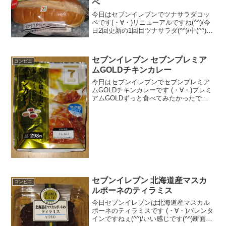
ペ
今日はセブンイレブンでツナサラダコッ
ペです(・∀・)リニューアルですね(^^)/今
日2回更新の1回目ツナサラダ(^^)/中(^^)食
べた評価値段 １１５円おいしさ
★★★★☆食感 ★★★☆☆
量 ★★★☆☆ カロリー ２８
セブンイレブン セブンプレミア
コンビニ
６K...
ムGOLDチキンカレー
今日はセブンイレブンでセブンプレミア
ムGOLDチキンカレーです (・∀・)プレミ
アムGOLDずっと食べてみたかったです
(^^)/要冷蔵(^^)レンジでチン後(--)食べた評
価値段 ２９８円おいしさ
★★★☆☆食感 ★★★★☆
量 ...
セブンイレブン 北海道産マスカ
コンビニ
ルポーネのティラミス
今日セブンイレブンは北海道産マスカル
ポーネのティラミスです (・∀・)バレンタ
インですねぇ(^^)/いい感じです(^^)断面図