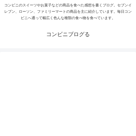
コンビニのスイーツやお菓子などの商品を食べた感想を書くブログ。セブンイ
レブン、ローソン、ファミリーマートの商品を主に紹介しています。毎日コン
ビニへ通って幅広く色んな種類の食べ物を食べています。
コンビニブログる