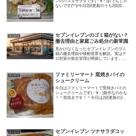
ンのパスタサラダです(・∀・)おでんじゃ
ないです(^^)/今日2回更新のうち2回目ロ
ーストチキン(^^)まぜました(^^)食べた評
価値段 ２９８円おいしさ
★★★★☆食感 ★★★★☆
量 ★...
セブンイレブンのゴミ箱がない？
コンビニ
撤去理由と家庭ごみ処分の新常識
見かけなくなったセブンイレブンのゴミ
箱の撤去理由や移動背景を解説。実はテ
ロ対策や衛生管理が関係しています。家
庭ごみ持ち込みの法的リスクや、nanaco
ポイントが貯まる回収機の使い方も紹
介。セブンイレブンのゴミ箱に関する正
ファミリーマート 窯焼きパイの
コンビニ
しい知識とリサイクルの新常識を今すぐ
シュークリーム
チェック！
今日はファミリーマートで窯焼きパイの
シュークリームです(・∀・)新作なのかな
＾＾窯焼きです＾＾今日は2回更新の2回
目なんだか変な形です＾＾クリームたっ
ぷり＾＾食べた感想窯焼きパイというこ
とですが、普通に焼いたのと違いは良く
わかりません！が、...
セブンイレブン ツナサラダコッ
コンビニ