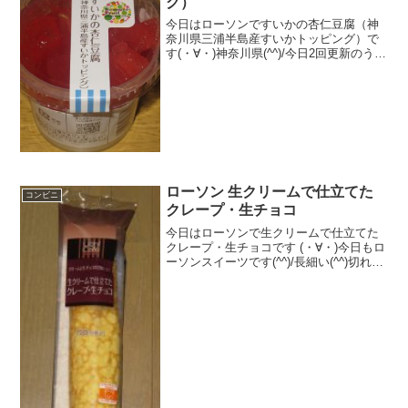
グ）
今日はローソンですいかの杏仁豆腐（神
奈川県三浦半島産すいかトッピング）で
す(・∀・)神奈川県(^^)/今日2回更新のうち
2回目２層(^^)スイカ(^^)食べた評価値
段 ２５０円おいしさ ★★☆☆☆
食感 ★★★☆☆量
★★☆☆...
ローソン 生クリームで仕立てた
コンビニ
クレープ・生チョコ
今日はローソンで生クリームで仕立てた
クレープ・生チョコです (・∀・)今日もロ
ーソンスイーツです(^^)/長細い(^^)切れ目
が悪いです(--)食べた評価値段 １５
０円おいしさ ★★★☆☆食感
★★★★☆量 ★★★☆☆ カ
ロ...