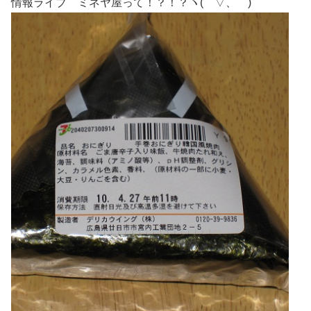
情報ライブ ミネヤ屋って！？！？ヽ(゜▽、゜)