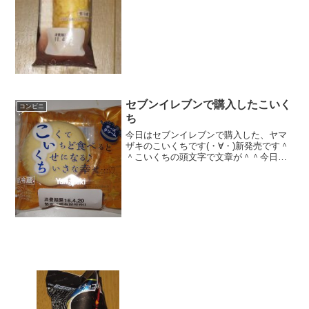
セブンイレブンで購入したこいく
コンビニ
ち
今日はセブンイレブンで購入した、ヤマ
ザキのこいくちです(・∀・)新発売です＾
＾こいくちの頭文字で文章が＾＾今日は2
回更新の2回目チーズクリームバージョン
＾＾切断＾＾食べた感想セブンイレブン
で購入した、ヤマザキのスイーツのこい
くちです！初めて...