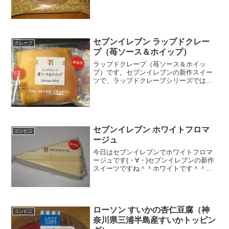
だろうか。プレミアムスパイス香るチャ
イのロールケーキジンジャー使用のロー
ルケーキですね。カロリーはそこまで高
くないかな。クリームが2...
セブンイレブン ラップドクレー
クレープ
プ（苺ソース＆ホイップ）
ラップドクレープ（苺ソース＆ホイッ
プ）です。セブンイレブンの新作スイー
ツで、ラップドクレープシリーズではあ
りますが、ちょっと前にカスタードを紹
介した分の苺ソースバージョンです。ラ
ップドクレープ（苺ソース＆ホイップ）
お値段はお手頃価格なのかな...
セブンイレブン ホワイトフロマ
コンビニ
ージュ
今日はセブンイレブンでホワイトフロマ
ージュです(・∀・)セブンイレブンの新作
スイーツですね＾＾ホワイトです＾＾今
日は2回更新の2回目確かに白い＾＾下は
タルトかな＾＾食べた感想ホワイトフロ
マージュです！要するにチーズケーキみ
たいなもんですが、...
ローソン すいかの杏仁豆腐（神
コンビニ
奈川県三浦半島産すいかトッピン