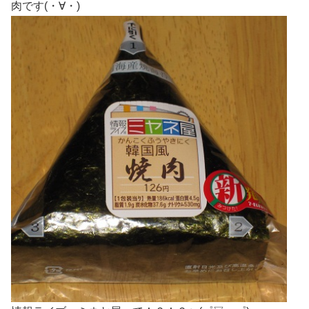
肉です(・∀・)