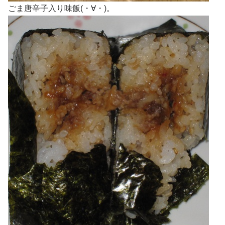
ごま唐辛子入り味飯(・∀・)。