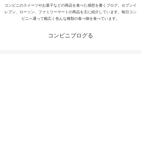
コンビニのスイーツやお菓子などの商品を食べた感想を書くブログ。セブンイ
レブン、ローソン、ファミリーマートの商品を主に紹介しています。毎日コン
ビニへ通って幅広く色んな種類の食べ物を食べています。
コンビニブログる