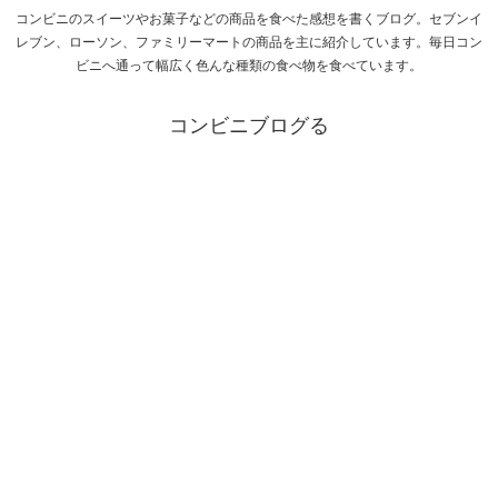
コンビニのスイーツやお菓子などの商品を食べた感想を書くブログ。セブンイ
レブン、ローソン、ファミリーマートの商品を主に紹介しています。毎日コン
ビニへ通って幅広く色んな種類の食べ物を食べています。
コンビニブログる