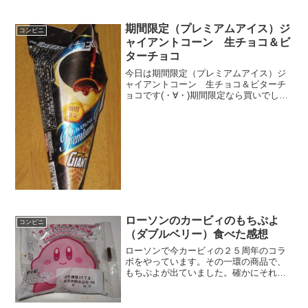
期間限定（プレミアムアイス）ジ
コンビニ
ャイアントコーン 生チョコ＆ビ
ターチョコ
今日は期間限定（プレミアムアイス）ジ
ャイアントコーン 生チョコ＆ビターチ
ョコです(・∀・)期間限定なら買いでしょ
うヽ(゜▽、゜)見た目は普通(・∀・)。中
は濃厚バニラでした(^-^)/食べた評価値
段 １５８円おいしさ ★★★★☆
食感 ...
ローソンのカービィのもちぷよ
コンビニ
（ダブルベリー）食べた感想
ローソンで今カービィの２５周年のコラ
ボをやっています。その一環の商品で、
もちぷよが出ていました。確かにそれら
しい商品です。コラボしやすかったでし
ょうかね。もちもち、ぷよぷよしてるの
で。カービィのもちぷよ（ダブルベリ