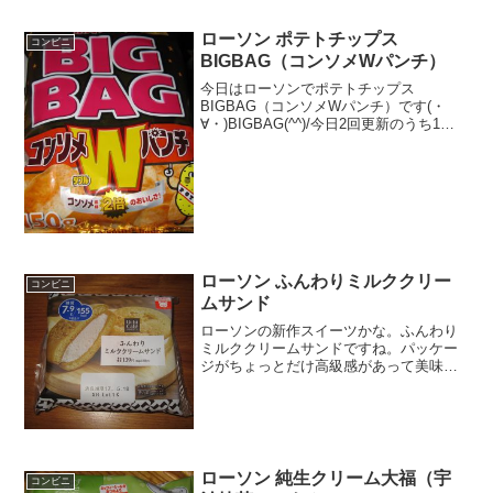
ー）カービィです。山崎製パ...
ローソン ポテトチップス
コンビニ
BIGBAG（コンソメWパンチ）
今日はローソンでポテトチップス
BIGBAG（コンソメWパンチ）です(・
∀・)BIGBAG(^^)/今日2回更新のうち1回
目コンソメ2倍(^^)普通のポテチ(^^)食べた
評価値段 ２８８円おいしさ
★★★★☆食感 ★★★★☆
量 ...
ローソン ふんわりミルククリー
コンビニ
ムサンド
ローソンの新作スイーツかな。ふんわり
ミルククリームサンドですね。パッケー
ジがちょっとだけ高級感があって美味し
そうに見えますね。中をあけてみると上
にクルミのようなナッツのようなものが
乗ったスフレパンケーキのようでした。
ふんわりミルククリームサ...
ローソン 純生クリーム大福（宇
コンビニ