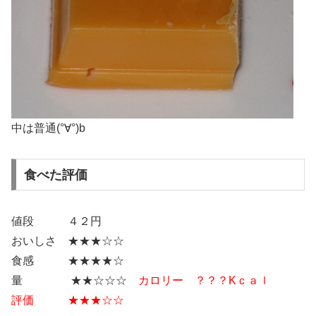
中は普通(°∀°)b
食べた評価
値段 ４２円
おいしさ ★★★☆☆
食感 ★★★★☆
量 ★★☆☆☆
カロリー ？？？Kｃａｌ
評価 ★★★☆☆