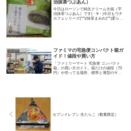
治抹茶つぶあん）
今日はローソンで純生クリーム大福（宇
治抹茶つぶあん）です(・∀・)今日もウチ
カフェシリーズ(^^)/抹茶まみれ(^^)柔らか
すぎてグチャグチャに(^^)食べた評価値
段 １４０円おいしさ ★★★☆☆
食感 ★★★★☆量
★★☆☆...
ファミマの宅急便コンパクト箱ガ
コンビニ
イド！値段や買い方
「ファミリーマート 宅急便 コンパクト
箱」の買い方ガイド。箱だけの値段（70
円）や売ってる場所、標準と薄型のサイ
ズ比較を解説。メルカリ発送（Famiポー
ト）と一般発送の手順の違い、送料、割
引、着払い不可の注意点など「ファミリ
ーマート 宅急便 コンパクト 箱」の疑問
に答えます。
セブンイレブン 生たらこ（数量限定）