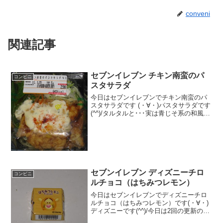
conveni
関連記事
セブンイレブン チキン南蛮のパ
コンビニ
スタサラダ
今日はセブンイレブンでチキン南蛮のパ
スタサラダです (・∀・)パスタサラダです
(^^)/タルタルと･･･実は青じそ系の和風ソ
ースがありました(^^)混ぜると♪食べた評
価値段 ２９８円おいしさ
★★★★☆食感 ★★★★☆
量 ★...
セブンイレブン ディズニーチロ
コンビニ
ルチョコ（はちみつレモン）
今日はセブンイレブンでディズニーチロ
ルチョコ（はちみつレモン）です(・∀・)
ディズニーです(^^)/今日は2回の更新の1
回目この絵いつも気になります＾＾ビス