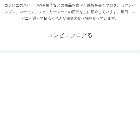
コンビニのスイーツやお菓子などの商品を食べた感想を書くブログ。セブンイ
レブン、ローソン、ファミリーマートの商品を主に紹介しています。毎日コン
ビニへ通って幅広く色んな種類の食べ物を食べています。
コンビニブログる