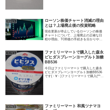
ケット＾＾食べた評価値段 ３５円
おいしさ ★★★☆☆食感
★★★☆☆量 ...
ローソン株価チャート消滅の理由
コンビニ
とは？上場廃止後の投資戦略
現在更新が停止しているローソンの株価
チャートについて、上場廃止の正確な日
程や理由、TOB後の手続きを分かりやす
く解説します。見られなくなったローソ
ンの株価チャートの代わりに、親会社
KDDIを通じた新たな投資戦略も提案。配
ファミリーマートで購入した森永
コンビニ
当や優待の行方など、元株主が抱える疑
ビヒダスプレーンヨーグルト加糖
問を全て解消します。
BB536
今日はファミリーマートで購入した森永
ビヒダスプレーンヨーグルト加糖BB536
です(・∀・)ファミリーマートで購入(^^)/
今日2回更新の1回目カロリーぞろ目(^^)/
白（＾＾食べた評価値段 ９３円く
らいだったかと・・・１００円か
な・・・...
ファミリーマート 和風ツナマヨ
コンビニ