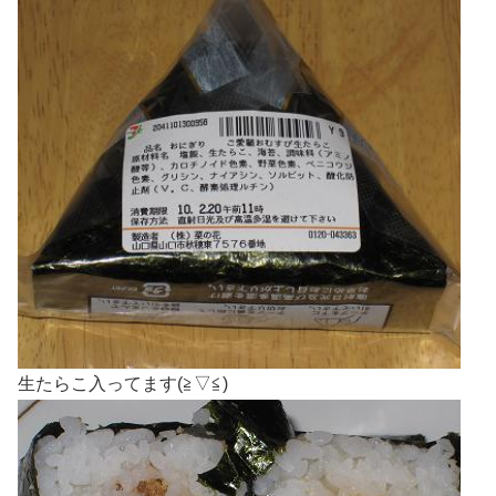
生たらこ入ってます(≧▽≦)