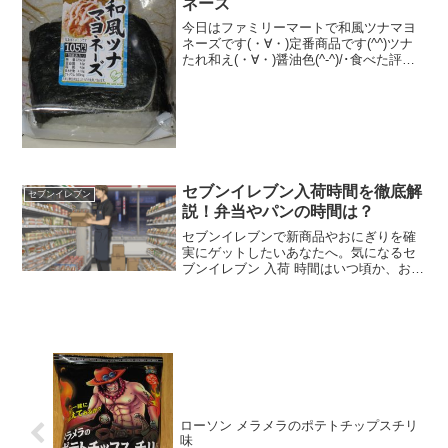
ネーズ
今日はファミリーマートで和風ツナマヨ
ネーズです(・∀・)定番商品です(^^)ツナ
たれ和え(・∀・)醤油色(^-^)/･食べた評価
値段 １０５円おいしさ
★★★★☆食感 ★★★★☆
量 ★★★☆☆ カロリー ２２
６Kｃａｌ評価 ...
セブンイレブン入荷時間を徹底解
セブンイレブン
説！弁当やパンの時間は？
セブンイレブンで新商品やおにぎりを確
実にゲットしたいあなたへ。気になるセ
ブンイレブン 入荷 時間はいつ頃か、お弁
当やスイーツなどのカテゴリ別に詳しく
解説します。この記事を読めば、店舗ご
との違いや狙い目の時間帯など、賢く立
ち回るためのセブンイレブン 入荷 時間の
全てがわかり、もう品切れでがっかりす
ることはありません。
ローソン メラメラのポテトチップスチリ
味