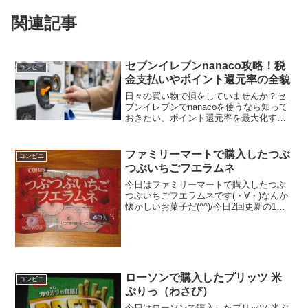
関連記事
セブンイレブンnanaco攻略！税
コンビニ
金支払いやポイント還元率の全貌
日々の買い物で損をしていませんか？セ
ブンイレブンでnanacoを使うなら知って
おきたい、ポイント還元率を最大化する
アプリ連携テクニックや、税金支払いで
得するセンター預かり活用術を徹底解
説。機種変更時のトラブル回避法も含
ファミリーマートで購入したつぶ
コンビニ
め、セブンイレブンとnanacoを使いこな
つぶいちごフエラムネ
して家計を守るための全知識を分かりや
すく公開します。
今日はファミリーマートで購入したつぶ
つぶいちごフエラムネです(・∀・)なんか
懐かしいお菓子だ(^^)/今日2回更新の1回
目いちごチップ４%配合(^^)/丸＾＾食べ
た評価値段 ３２円くらいだったか
とおいしさ ★★★☆☆食感
★★★☆☆...
ローソンで購入したプリッツ 米
コンビニ
ぷりっ（わさび）
今日はローソンで購入したプリッツ 米ぷ