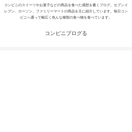
コンビニのスイーツやお菓子などの商品を食べた感想を書くブログ。セブンイ
レブン、ローソン、ファミリーマートの商品を主に紹介しています。毎日コン
ビニへ通って幅広く色んな種類の食べ物を食べています。
コンビニブログる