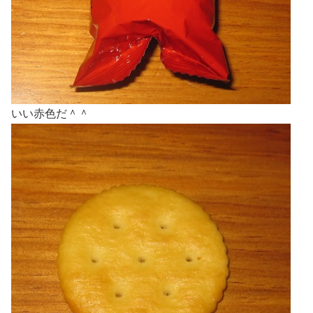
いい赤色だ＾＾