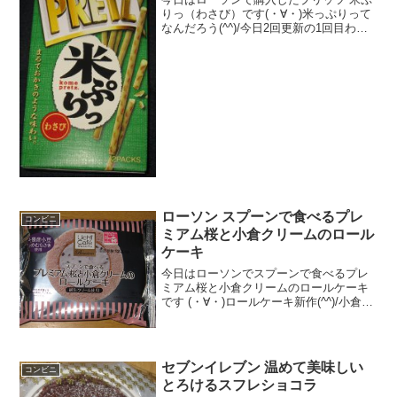
りっ（わさび）です(・∀・)米っぷりって
なんだろう(^^)/今日2回更新の1回目わさ
び味かな(^^)/プリッツ(^^)食べた評価値
段 １０８円おいしさ ★★★★☆
食感 ★★★☆☆量 ★★...
ローソン スプーンで食べるプレ
コンビニ
ミアム桜と小倉クリームのロール
ケーキ
今日はローソンでスプーンで食べるプレ
ミアム桜と小倉クリームのロールケーキ
です (・∀・)ロールケーキ新作(^^)/小倉
(^^)小倉つぶ(^^)食べた評価値段 １
９０円おいしさ ★★★☆☆食感
★★★☆☆量 ★★★☆☆ カロ
リ...
セブンイレブン 温めて美味しい
コンビニ
とろけるスフレショコラ