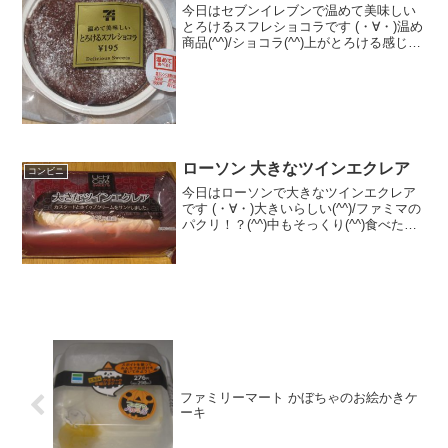
今日はセブンイレブンで温めて美味しい
とろけるスフレショコラです (・∀・)温め
商品(^^)/ショコラ(^^)上がとろける感じ
(^^)食べた評価値段 １９５円おいし
さ ★★★★☆食感 ★★★☆☆
量 ★★★☆☆ カロリー ３２
２...
ローソン 大きなツインエクレア
コンビニ
今日はローソンで大きなツインエクレア
です (・∀・)大きいらしい(^^)/ファミマの
パクリ！？(^^)中もそっくり(^^)食べた評
価値段 １４０円おいしさ
★★★★☆食感 ★★★☆☆
量 ★★★☆☆ カロリー ３０
２Kｃａｌ ...
ファミリーマート かぼちゃのお絵かきケ
ーキ