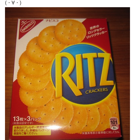
(・∀・)