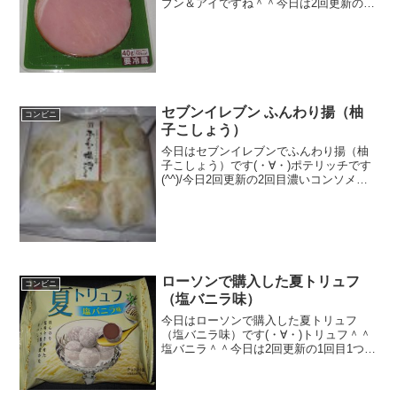
ブン＆アイですね＾＾今日は2回更新の1
回目アメリカンポークです＾＾ハム＾＾
食べた感想セブンイレブンのロースハム
です！日本産かと思ったけど、アメリカ
ンポークでした＾＾...
セブンイレブン ふんわり揚（柚
コンビニ
子こしょう）
今日はセブンイレブンでふんわり揚（柚
子こしょう）です(・∀・)ポテリッチです
(^^)/今日2回更新の2回目濃いコンソメは
好きですね(^^)/厚め＾＾食べた評価値
段 １０８円おいしさ ★★★★☆
食感 ★★★☆☆量
★★☆☆☆ ...
ローソンで購入した夏トリュフ
コンビニ
（塩バニラ味）
今日はローソンで購入した夏トリュフ
（塩バニラ味）です(・∀・)トリュフ＾＾
塩バニラ＾＾今日は2回更新の1回目1つ42
キロカロリー＾＾パックリ切れた＾＾食
べた感想夏トリュフで塩バニラ味です！
去年くらいに発売された商品っぽいです