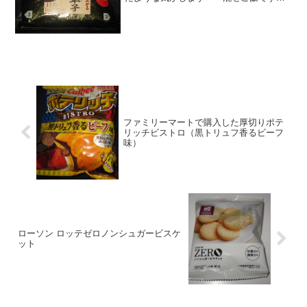
＾＾今日は2回更新の1回目カロリーは一
般的な感じかあ＾＾海苔は味付け海苔で
すね＾＾食べた感想セブンイレブンで新
発売の、葉唐辛子の...
ファミリーマートで購入した厚切りポテ
リッチビストロ（黒トリュフ香るビーフ
味）
ローソン ロッテゼロノンシュガービスケ
ット