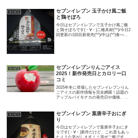
ね！トリュフとい...
セブンイレブン 玉子かけ風ご飯
コンビニ
と鶏そぼろ
今日はセブンイレブンで玉子かけ風ご飯
と鶏そぼろです(・∀・)二種具材(^^)/今日2
回更新の1回目新発売(^^)/中は(^^)食べた
評価値段 １２０円おいしさ
★★★★☆食感 ★★★☆☆
量 ★★★☆☆ カロリー １９
６Kｃａ...
セブンイレブンりんごアイス
コンビニ
2025！新作発売日とカロリー口
コミ
2025年冬に登場したセブンイレブンりん
ごアイスの新作情報を完全網羅！話題の
アップルパイモナカの発売日や価格、地
域限定のケーキアイスが売ってない理
由、気になるカロリーや実食口コミまで
余すことなく解説します。ダイエット中
セブンイレブン 葉唐辛子おにぎ
コンビニ
の方も必見の賢い選び方を紹介し、あな
り
たにぴったりのセブンイレブンりんごア
イスを徹底比較します。
今日はセブンイレブンで葉唐辛子おにぎ
りです(・∀・)新作だけど、これ昔もあっ
たような気がします＾＾混ぜご飯ですね