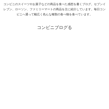
コンビニのスイーツやお菓子などの商品を食べた感想を書くブログ。セブンイ
レブン、ローソン、ファミリーマートの商品を主に紹介しています。毎日コン
ビニへ通って幅広く色んな種類の食べ物を食べています。
コンビニブログる