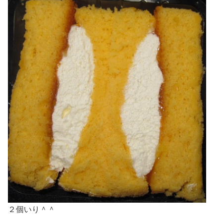
２個いり＾＾