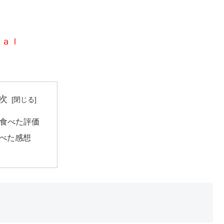
ｃａｌ
次
食べた評価
べた感想