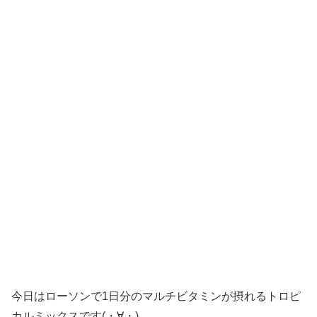
今日はローソンで1日分のマルチビタミンが摂れるトロピ
カルミックスです(・∀・)