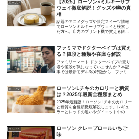
【2025】ローソン×ミルキーサブ
ローソン
ウェイ徹底解説！グッズや噂の真
相
話題のアニメグッズや限定スイーツ情報
でローソンミルキーサブウェイと検索し
た方へ。店内のプリント機で買える限定
ブロマイドの詳細や、不二家コラボの生
ミルキー販売期間を完全網羅しました。
またローソンミルキーサブウェイとサン
ファミマでドクターベイプは買え
コンビニ
ドイッチ店の関係や誤解の真相も解説。
る？値段と種類や在庫を解説
ファン必見のイベント情報も含めて、今
知りたい話題の全てを分かりやすくまと
ファミリーマート ドクターベイプの売り
めました。
場や値段が気になっていませんか？本記
事では最新モデル3の特徴から、ファミリ
ーマート ドクターベイプの在庫状況や人
気フレーバーの種類まで徹底解説しま
す。充電ケーブルが別売りである点や旧
ローソンLチキのカロリーと糖質
ローソン
型との互換性など、購入前に知らないと
は？2025年最新全種類まとめ
損する注意点も詳しく紹介します。ファ
ミマに行く前に必読の内容です。
2025年最新版！ローソンLチキのカロリー
と糖質を全種類徹底解説します。レギュ
ラーとレッドの違いやダイエット中の太
らない食べ方、ファミチキとの比較まで
網羅。気になるローソンLチキのカロリー
や栄養成分を正しく理解して、罪悪感な
ローソン クレープロールいちご
コンビニ
く美味しく楽しむための完全ガイドで
味
す。