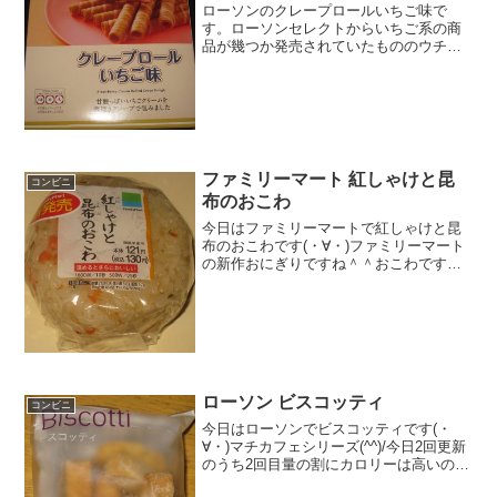
ローソンのクレープロールいちご味で
す。ローソンセレクトからいちご系の商
品が幾つか発売されていたもののウチの
一つです。クレープロールいちご味昔な
がらのクレープロールのいちご味。さす
がに全部食べるとカロリー高いな。巻き
巻きですね。クレープロール...
ファミリーマート 紅しゃけと昆
コンビニ
布のおこわ
今日はファミリーマートで紅しゃけと昆
布のおこわです(・∀・)ファミリーマート
の新作おにぎりですね＾＾おこわです＾
＾今日は2回更新の2回目カロリーはある
方かなぁ・・・＾＾あんまり具材はない
かな＾＾食べた感想紅しゃけと昆布のお
こわということです...
ローソン ビスコッティ
コンビニ
今日はローソンでビスコッティです(・
∀・)マチカフェシリーズ(^^)/今日2回更新
のうち2回目量の割にカロリーは高いのか
な(^^)ビスコッティ(^^)食べた評価値