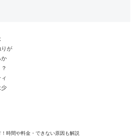
は
触りが
るか
！？
ティ
は少
！
方！時間や料金・できない原因も解説