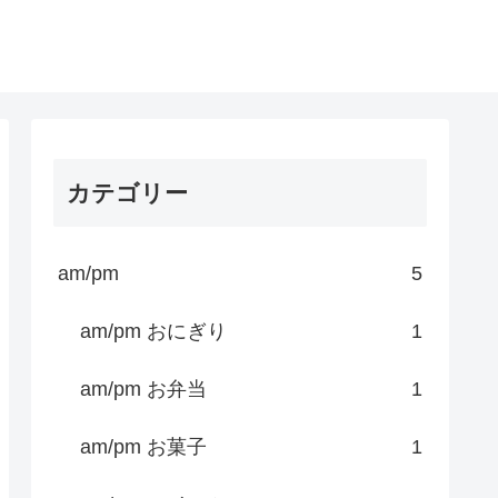
カテゴリー
am/pm
5
am/pm おにぎり
1
am/pm お弁当
1
am/pm お菓子
1