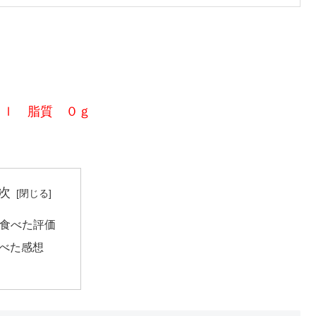
ａｌ 脂質 ０ｇ
次
食べた評価
べた感想