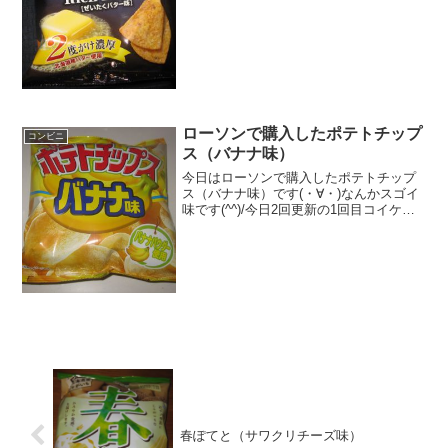
段 １２７円おいしさ ★★★★★
食感 ★★★★☆量 ★★...
ローソンで購入したポテトチップ
コンビニ
ス（バナナ味）
今日はローソンで購入したポテトチップ
ス（バナナ味）です(・∀・)なんかスゴイ
味です(^^)/今日2回更新の1回目コイケヤ
＾＾バナナ（^-^)/食べた評価値段
１２１円おいしさ ★★☆☆☆食
感 ★★★★☆量
★★★☆☆ カロリ...
春ぽてと（サワクリチーズ味）