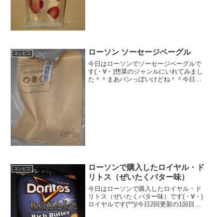
ごサンドです！これ...
ローソン ソーセージベーグル
コンビニ
今日はローソンでソーセージベーグルで
す(・∀・)惣菜のジャンルにいれてみまし
た＾＾まあパンっぽいけどね＾＾今日は2
回更新の1回目ベーグル＾＾ウィンナー＾
＾食べた感想ローソンでソーセージベー
グルを買ったのですが、何故か半額にな
っていました！作...
ローソンで購入したロイヤル・ド
コンビニ
リトス（ぜいたくバター味）
今日はローソンで購入したロイヤル・ド
リトス（ぜいたくバター味）です(・∀・)
ロイヤルです(^^)/今日2回更新の1回目カ
ロリー高い(^^)/ドリトス(^^)食べた評価値