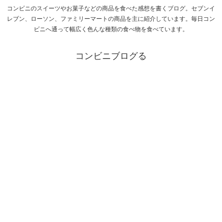
コンビニのスイーツやお菓子などの商品を食べた感想を書くブログ。セブンイ
レブン、ローソン、ファミリーマートの商品を主に紹介しています。毎日コン
ビニへ通って幅広く色んな種類の食べ物を食べています。
コンビニブログる