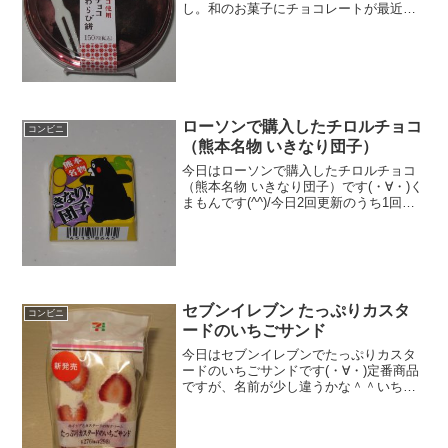
し。和のお菓子にチョコレートが最近は
やっていますが、わらび餅にもチョコを
混ぜてしまったみたいです。ひとくちチ
ョコわらび餅ベルギーチョコ使用。カロ
リーはそこまで高くないのか...
ローソンで購入したチロルチョコ
コンビニ
（熊本名物 いきなり団子）
今日はローソンで購入したチロルチョコ
（熊本名物 いきなり団子）です(・∀・)く
まもんです(^^)/今日2回更新のうち1回目
黒みのある黄色(^^)グミが入っています
(^^)食べた評価値段 ２１円おいし
さ ★★★☆☆食感 ★★☆☆☆
量 ...
セブンイレブン たっぷりカスタ
コンビニ
ードのいちごサンド
今日はセブンイレブンでたっぷりカスタ
ードのいちごサンドです(・∀・)定番商品
ですが、名前が少し違うかな＾＾いちご
サンドですね＾＾今日は2回更新の2回目
カロリー低めかな＾＾スイーツみたいで
す＾＾食べた感想セブンイレブンのいち