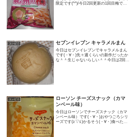
限定です(^^)/今日2回更新の1回目梅です
(^^)/中＾＾食べた評価値段 １２７
円おいしさ ★★★★★食感
★★★★☆量 ★★★★☆ カロ
リー ...
セブンイレブン キャラメルまん
コンビニ
今日はセブンイレブンでキャラメルまん
です(・∀・)先々週くらいの新作だったか
な＾＾生じゃないらしい＾＾今日は2回更
新の2回目底＾＾キャラメル＾＾食べた感
想中華まんにすると、生キャラメルと普
通のキャラメルの違いがさっぱりわかり
ませんが、とりあ...
ローソン チーズスナック（カマ
コンビニ
ンベール味）
今日はローソンでチーズスナック（カマ
ンベール味）です(・∀・)おやつごろシリ
ーズです(≧▽≦)かるそう(・∀・)食べた評
価値段 １０５円おいしさ
★★★☆☆食感 ★★★☆☆
量 ★★★★☆ カロリー ３４