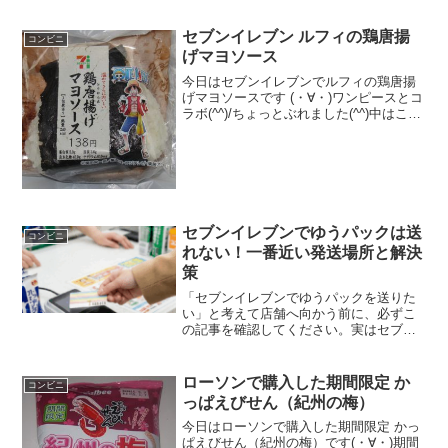
セブンイレブン ルフィの鶏唐揚
コンビニ
げマヨソース
今日はセブンイレブンでルフィの鶏唐揚
げマヨソースです (・∀・)ワンピースとコ
ラボ(^^)/ちょっとぶれました(^^)中はこん
な感じ(^^)食べた評価値段 １０５円
おいしさ ★★★☆☆食感
★★★☆☆量 ★★★☆☆ カロ
リー...
セブンイレブンでゆうパックは送
コンビニ
れない！一番近い発送場所と解決
策
「セブンイレブンでゆうパックを送りた
い」と考えて店舗へ向かう前に、必ずこ
の記事を確認してください。実はセブン
イレブンからゆうパックは発送できず、
箱の購入も不可能です。本記事ではセブ
ンイレブンとゆうパックのサービスの違
ローソンで購入した期間限定 か
コンビニ
いや、メルカリ便を間違えた時の対処
っぱえびせん（紀州の梅）
法、そしてサイズ別のお得な使い分け術
を分かりやすく解説します。
今日はローソンで購入した期間限定 かっ
ぱえびせん（紀州の梅）です(・∀・)期間