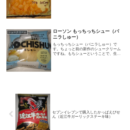
４Kｃａｌ評価 ★...
ローソン もっちっちシュー（バ
シュークリーム
ニラしゅー）
もっちっちシュー（バニラしゅー）で
す。ちょっと前の新作のシュークリーム
ですね。もちシューということで、生地
だけモチモチしているしているのかとク
リームもモチモチしていました。もっち
っちシュー（バニラしゅー）このパッケ
ージのシリーズは美味しい印...
セブンイレブンで購入したかっぱえびせ
ん（近江牛ガーリックステーキ味）