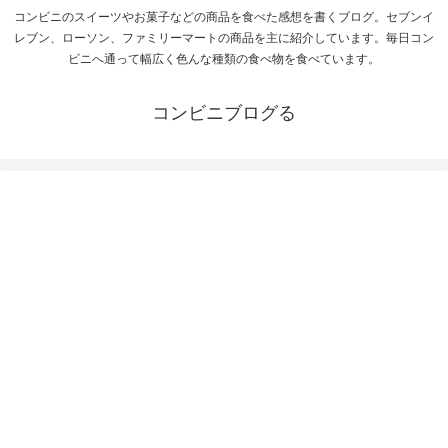
コンビニのスイーツやお菓子などの商品を食べた感想を書くブログ。セブンイ
レブン、ローソン、ファミリーマートの商品を主に紹介しています。毎日コン
ビニへ通って幅広く色んな種類の食べ物を食べています。
コンビニブログる