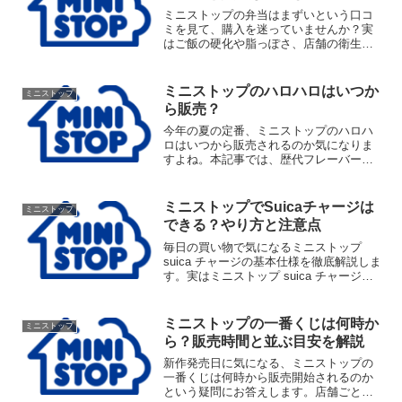
ミニストップの弁当はまずいという口コ
ミを見て、購入を迷っていませんか？実
はご飯の硬化や脂っぽさ、店舗の衛生面
など意外な理由が隠されています。本記
事では、なぜミニストップの弁当がまず
いと言われるのか客観的な原因を徹底解
ミニストップのハロハロはいつか
ミニストップ
説し、失敗しない店内調理の手づくり弁
ら販売？
当の選び方をご紹介します。
今年の夏の定番、ミニストップのハロハ
ロはいつから販売されるのか気になりま
すよね。本記事では、歴代フレーバーの
歴史や果実氷の進化、気になるカロリー
やお得な買い方まで徹底解説。ミニスト
ップのハロハロがいつからいつまで楽し
ミニストップでSuicaチャージは
ミニストップ
めるのか、最新スケジュールを知って最
できる？やり方と注意点
高の夏にしましょう！
毎日の買い物で気になるミニストップ
suica チャージの基本仕様を徹底解説しま
す。実はミニストップ suica チャージは
現金のみの対応で、千円単位となるなど
独自のルールがあります。クレカ不可の
理由やセルフレジのエラー原因、お得で
ミニストップの一番くじは何時か
ミニストップ
便利な解決策まで網羅した完全ガイドで
ら？販売時間と並ぶ目安を解説
す。
新作発売日に気になる、ミニストップの
一番くじは何時から販売開始されるのか
という疑問にお答えします。店舗ごとの