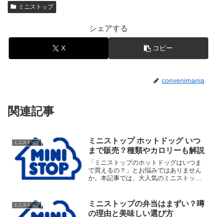
ミニストップ
シェアする
X
コピー
convenimania
関連記事
ミニストップ ホットドッグ いつ
ミニストップ
まで販売？種類やカロリーも解説
「ミニストップのホットドッグはいつま
で買えるの？」とお悩みではありません
か。本記事では、大人気のミニストップ
のホットドッグはいつまで販売されるの
かという疑問に答えつつ、種類や値段、
カロリーにお得な割引情報まで徹底解説
ミニストップの弁当はまずい？噂
ミニストップ
します。出来立ての美味しさを存分に楽
の理由と美味しい選び方
しむための必読ガイドです。