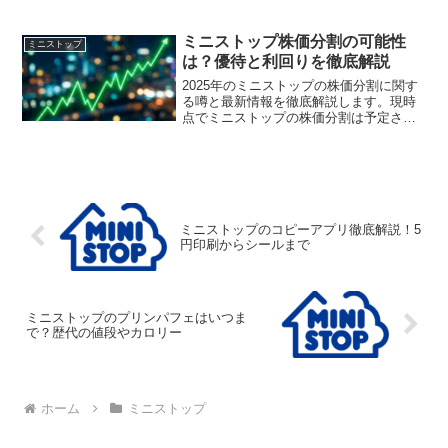
入荷時間の違いや深夜・早朝販売の傾
向、フライング実態まで徹底解説。狙っ
た賞品を確実に入手するため、ミニスト
ミニストップ株価分割の可能性
ミニストップ
ップの一番くじは何時から並ぶべきか参
は？優待と利回りを徹底解説
考にしてください。
2025年のミニストップの株価分割に関す
る噂と最新情報を徹底解説します。現時
点でミニストップの株価分割は予定され
ていませんが、20万円台の手軽さとソフ
トクリーム等の優待が魅力です。分割期
待よりも注目すべき長期保有のメリット
や、200株で使えるイオンラウンジ特典を
詳しく紹介します。
ミニストップのコピーアプリ徹底解説！5
円印刷からシールまで
ミニストップのプリンパフェはいつま
で？歴代の値段やカロリー
ホーム
ミニストップ