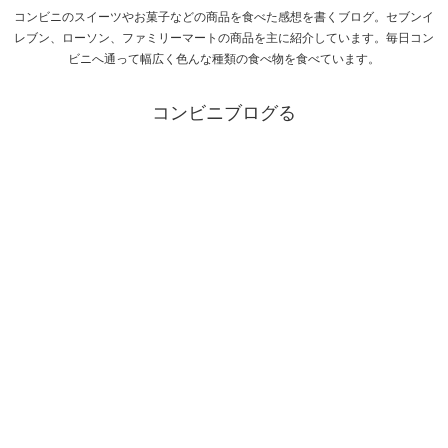
コンビニのスイーツやお菓子などの商品を食べた感想を書くブログ。セブンイ
レブン、ローソン、ファミリーマートの商品を主に紹介しています。毎日コン
ビニへ通って幅広く色んな種類の食べ物を食べています。
コンビニブログる