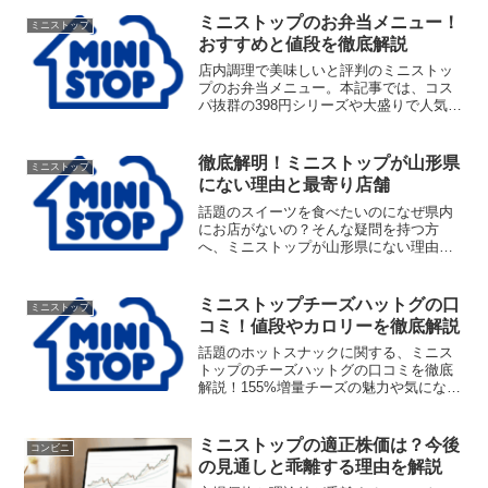
かります。手数料の注意点や他コンビニ
ミニストップのお弁当メニュー！
ミニストップ
との比較など、役立つ情報が満載です。
おすすめと値段を徹底解説
店内調理で美味しいと評判のミニストッ
プのお弁当メニュー。本記事では、コス
パ抜群の398円シリーズや大盛りで人気の
ずっしりシリーズ、さらにはお得な夜間
値引きや便利な予約方法まで最新情報を
徹底解説します。ミニストップのお弁当
徹底解明！ミニストップが山形県
ミニストップ
メニュー選びで迷っている方は、ぜひ参
にない理由と最寄り店舗
考にしてください。
話題のスイーツを食べたいのになぜ県内
にお店がないの？そんな疑問を持つ方
へ、ミニストップが山形県にない理由を
徹底解説します。奥羽山脈の壁や出店戦
略など、知られざる裏事情を解明。ミニ
ストップが山形県にない理由に深く納得
ミニストップチーズハットグの口
ミニストップ
でき、最寄り店舗へのアクセス方法もわ
コミ！値段やカロリーを徹底解説
かる必見の記事です。
話題のホットスナックに関する、ミニス
トップのチーズハットグの口コミを徹底
解説！155%増量チーズの魅力や気になる
カロリー、ローソンとの違いなどを詳し
く紹介します。ミニストップのチーズハ
ットグの口コミを知りたい方は、ぜひ購
ミニストップの適正株価は？今後
コンビニ
入前に読んで、最高においしい状態で味
の見通しと乖離する理由を解説
わってくださいね。