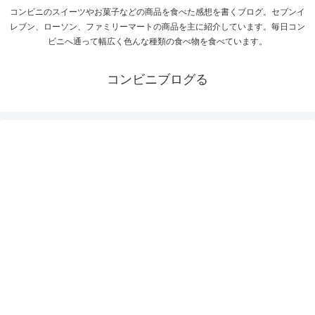
コンビニのスイーツやお菓子などの商品を食べた感想を書くブログ。セブンイ
レブン、ローソン、ファミリーマートの商品を主に紹介しています。毎日コン
ビニへ通って幅広く色んな種類の食べ物を食べています。
コンビニブログる