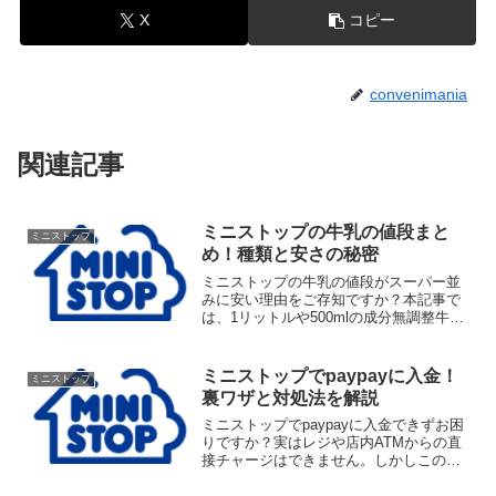
X
コピー
convenimania
関連記事
ミニストップの牛乳の値段まと
ミニストップ
め！種類と安さの秘密
ミニストップの牛乳の値段がスーパー並
みに安い理由をご存知ですか？本記事で
は、1リットルや500mlの成分無調整牛乳
から、お得な低脂肪乳や乳飲料まで、ミ
ニストップの牛乳の値段と種類を一覧で
徹底解説します。他社コンビニとの価格
ミニストップでpaypayに入金！
ミニストップ
比較やコスパの良さも分かりやすく紹介
裏ワザと対処法を解説
しています。
ミニストップでpaypayに入金できずお困
りですか？実はレジや店内ATMからの直
接チャージはできません。しかしこの記
事を読めば、PayPay銀行を利用してミニ
ストップでpaypayに入金する裏ワザが分