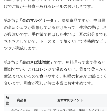
けでご飯が一杯食べられるレベル
のおいしさです。
第2位は
「金のマルゲリータ」
。冷凍食品ですが、中目黒
の名店シェフが監修しているだけあって、生地の香ばしさ
が段違いです。手作業で伸ばした生地は、耳の部分までも
ちもちとしていて、トースターで焼くだけで本格的なピッ
ツァが完成します。
第3位は
「金のさば味噌煮」
です。魚料理って家で作ると
面倒ですが、これはレンジで温めるだけ。骨まで柔らかく
煮込まれているので食べやすく、味噌の甘みがご飯によく
合います。和食が恋しい時に本当におすすめです。
順
商品名
おすすめポイント
位
金のハンバー
肉汁たっぷりでソースが絶品。失敗したくない日