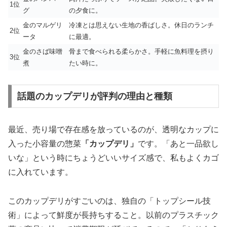
1位
グ
の夕食に。
金のマルゲリ
冷凍とは思えない生地の香ばしさ。休日のランチ
2位
ータ
に最適。
金のさば味噌
骨まで食べられる柔らかさ。手軽に魚料理を摂り
3位
煮
たい時に。
話題のカップデリが評判の理由と種類
最近、売り場で存在感を放っているのが、透明なカップに
入った小容量の惣菜
「カップデリ」
です。「あと一品欲し
いな」という時にちょうどいいサイズ感で、私もよくカゴ
に入れています。
このカップデリがすごいのは、独自の「トップシール技
術」によって鮮度が長持ちすること。以前のプラスチック