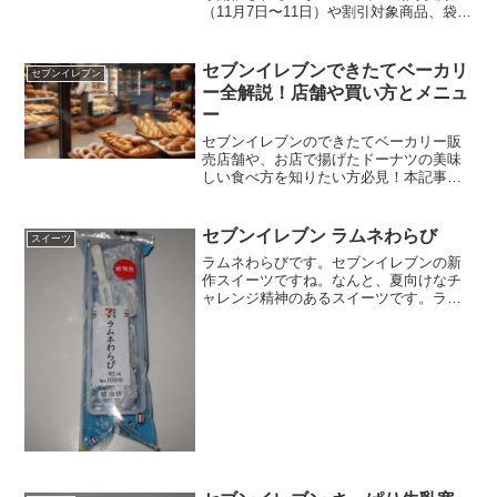
（11月7日〜11日）や割引対象商品、袋お
でんの扱いの違いを徹底解説！セブンイ
レブンおでんセールがいつから始まるの
か知りたい方は必見です。お得な割引率
セブンイレブンできたてベーカリ
セブンイレブン
やエコだ値併用の方法も紹介します。
ー全解説！店舗や買い方とメニュ
ー
セブンイレブンのできたてベーカリー販
売店舗や、お店で揚げたドーナツの美味
しい食べ方を知りたい方必見！本記事で
は、話題のセブンイレブンのできたてベ
ーカリー全メニューの値段やカロリー、
買い方まで徹底解説します。口コミや評
セブンイレブン ラムネわらび
スイーツ
判もチェックして、焼きたての美味しさ
ラムネわらびです。セブンイレブンの新
を楽しみましょう。
作スイーツですね。なんと、夏向けなチ
ャレンジ精神のあるスイーツです。ラム
ネのわらび餅ですね。色が青々として
て、爽やかな感じはしますが、食欲はあ
まりそそりませんね。ラムネわらび提灯
で夏っぽいですね。カロリー...