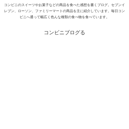
コンビニのスイーツやお菓子などの商品を食べた感想を書くブログ。セブンイ
レブン、ローソン、ファミリーマートの商品を主に紹介しています。毎日コン
ビニへ通って幅広く色んな種類の食べ物を食べています。
コンビニブログる