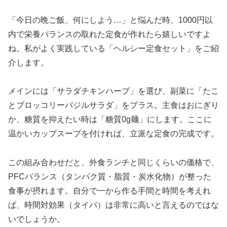
「今日の晩ご飯、何にしよう…」と悩んだ時、1000円以
内で栄養バランスの取れた定食が作れたら嬉しいですよ
ね。私がよく実践している「ヘルシー定食セット」をご紹
介します。
メインには「サラダチキンハーブ」を選び、副菜に「たこ
とブロッコリーバジルサラダ」をプラス。主食はおにぎり
か、糖質を抑えたい時は「糖質0g麺」にします。ここに
温かいカップスープを付ければ、立派な定食の完成です。
この組み合わせだと、外食ランチと同じくらいの価格で、
PFCバランス（タンパク質・脂質・炭水化物）が整った
食事が摂れます。自分で一から作る手間と時間を考えれ
ば、
時間対効果（タイパ）は非常に高い
と言えるのではな
いでしょうか。