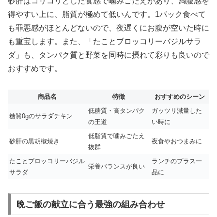
砂肝はコリコリとした食感で噛みごたえがあり、満腹感を
得やすい上に、脂質が極めて低いんです。
1パック食べて
も罪悪感がほとんどない
ので、夜遅くにお腹が空いた時に
も重宝します。また、「たことブロッコリーバジルサラ
ダ」も、タンパク質と野菜を同時に摂れて彩りも良いので
おすすめです。
商品名
特徴
おすすめのシーン
低糖質・高タンパク
ガッツリ減量した
糖質0gのサラダチキン
の王道
い時に
低脂質で噛みごたえ
砂肝の黒胡椒焼き
夜食やおつまみに
抜群
たことブロッコリーバジル
ランチのプラス一
栄養バランスが良い
サラダ
品に
晩ご飯の献立に合う最強の組み合わせ