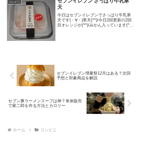
セブンイレブン さっぱり牛乳寒
コンビニ
天
今日はセブンイレブンでさっぱり牛乳寒
天です(・∀・)寒天(^^)/今日2回更新の2回
目オレンジが(^^)/みかん入っています(^^)
食べた評価値段 １８０円おいし
さ ★★★☆☆食感 ★★★☆☆
量 ★★★☆☆ カロリー １５
７...
セブンイレブン増量祭12月はある？次回
予想と対象商品を解説
セブン豚ラーメンスープは神？単体販売
で家二郎を作る方法とカロリー
ホーム
コンビニ