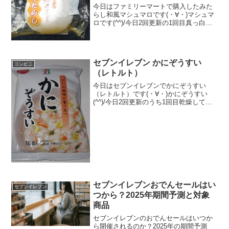
今日はファミリーマートで購入したみた
らし和風マシュマロです(・∀・)マシュマ
ロです(^^)/今日2回更新の1回目真っ白で
す(^^)/みたらしです(^^)食べた評価値
段 ５２円おいしさ ★★☆☆☆食
感 ★★★☆☆量
★☆☆☆☆...
セブンイレブン かにぞうすい
コンビニ
（レトルト）
今日はセブンイレブンでかにぞうすい
（レトルト）です(・∀・)かにぞうすい
(^^)/今日2回更新のうち1回目乾燥してい
ます(^^)お湯をかけると(^^)食べた評価値
段 １３８円おいしさ ★★★☆☆
食感 ★★★☆☆量
★★★☆☆...
セブンイレブンおでんセールはい
セブンイレブン
つから？2025年期間予測と対象
商品
セブンイレブンのおでんセールはいつか
ら開催されるのか？2025年の期間予測