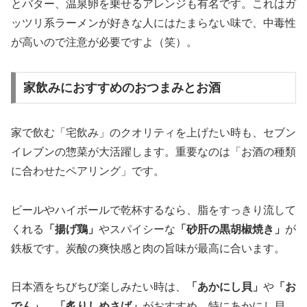
とバター、温泉卵を乗せるアレンジも有名です。これはガ
ッツリ系ラーメンが好きな人にはたまらない味で、中毒性
が高いので注意が必要ですよ（笑）。
家飲みにおすすめのおつまみとお酒
家で飲む「宅飲み」のクオリティを上げたい時も、セブン
イレブンの惣菜が大活躍します。重要なのは「お酒の種類
に合わせたペアリング」です。
ビールやハイボールで乾杯するなら、脂をすっきり流して
くれる
「揚げ鶏」
やスパイシーな
「砂肝の黒胡椒焼き」
が
鉄板です。炭酸の爽快感と肉の旨味が最高に合います。
日本酒をちびちび楽しみたい時は、
「あかにし貝」
や
「お
でん」
、
「炙りしめさば」
がおすすめ。特にあかにし貝