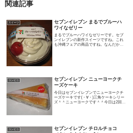
関連記事
セブンイレブン まるでブルーハ
スイーツ
ワイなゼリー
まるでブルーハワイなゼリーです。セブ
ンイレブンの新作スイーツですね。これ
も沖縄フェアの商品ですね。なんだかお
もしろいスイーツが多いですが、これは
個人的には好きというか、子供が好きそ
うな味で良かったと思います。まるでブ
ルーハワイなゼリーホイッ...
セブンイレブン ニューヨークチ
コンビニ
ーズケーキ
今日はセブンイレブンでニューヨークチ
ーズケーキです(・∀・)三角ケーキシリー
ズ＾＾ニューヨークです＾＾今日は2回更
新の2回目間違えて裏を激写＾＾そのまま
裏で＾＾食べた感想間違えて裏をとって
いました＾＾ニューヨークなるものは、
こんなのかぁ～っ...
セブンイレブン チロルチョコ
コンビニ