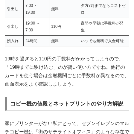
7:00 ～
夕方7時までならコストゼ
引出し
無料
19:00
ロ
19:00 ～
夜間や早朝は手数料が発
引出し
110円
7:00
生
預入れ
24時間
無料
いつでも無料で入金可能
19時を過ぎると110円の手数料がかかってしまうので、
「19時までに駆け込む」のが賢い使い方ですね。他行の
カードを使う場合は金融機関ごとに手数料が異なるので、
画面表示をよく確認しましょう。
コピー機の値段とネットプリントのやり方解説
家にプリンターがない私にとって、セブンイレブンのマル
チコピー機は「街のサテライトオフィス」のような存在で