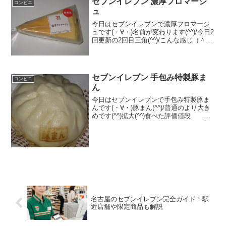
セブンイレブン 濃厚フロマージ
コンビニ
ュ
今日はセブンイレブンで濃厚フロマージ
ュです(・∀・)名前が変わります(^^)/今日2
回更新の2回目三角(^^)/こんな感じ（＾＾
食べた評価値段 １６５円おいし
さ ★★★★☆食感 ★★★★☆
量 ★★★☆☆ カロリー ２５
０Kｃ...
セブンイレブン 手包み特製豚ま
コンビニ
ん
今日はセブンイレブンで手包み特製豚ま
んです(・∀・)豚まん(^^)/普通のより大き
めです(^^)拡大(^^)食べた評価値段
１５０円おいしさ ★★★☆☆食
感 ★★★☆☆量
★★★★☆ カロリー ３２８Kｃａｌ
脂質 １１．４...
名古屋のセブンイレブン完全ガイド！駅
近店舗や限定商品も解説