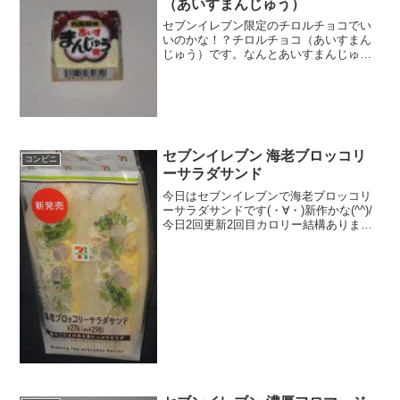
（あいすまんじゅう）
セブンイレブン限定のチロルチョコでい
いのかな！？チロルチョコ（あいすまん
じゅう）です。なんとあいすまんじゅう
とチロルチョコのコラボです。餡だけだ
と分かりますがアイスですよ＾＾チロル
チョコ（あいすまんじゅう）チロルチョ
コのあいすまんじゅう味で...
セブンイレブン 海老ブロッコリ
コンビニ
ーサラダサンド
今日はセブンイレブンで海老ブロッコリ
ーサラダサンドです(・∀・)新作かな(^^)/
今日2回更新2回目カロリー結構あります
＾＾具がスゴイ＾＾食べた評価値
段 ２９８円おいしさ ★★★★☆
食感 ★★★☆☆量
★★★☆☆ カロリー ...