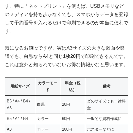
す。特に
「ネットプリント」を使えば、USBメモリなど
のメディアを持ち歩かなくても、スマホからデータを登録
して予約番号を入れるだけで印刷できる
のが本当に便利で
す。
気になるお値段ですが、実はA3サイズの大きな図面や楽
譜でも、白黒ならA4と同じ
1枚20円
で印刷できるんです。
これは意外と知られていないお得な情報かなと思います。
カラーモー
料金（税
用紙サイズ
備考
ド
込）
B5 / A4 / B4 /
どのサイズでも一律料
白黒
20円
A3
金
B5 / A4 / B4
カラー
60円
一般的な資料作成に
A3
カラー
100円
ポスターなどに