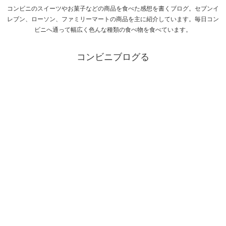
コンビニのスイーツやお菓子などの商品を食べた感想を書くブログ。セブンイ
レブン、ローソン、ファミリーマートの商品を主に紹介しています。毎日コン
ビニへ通って幅広く色んな種類の食べ物を食べています。
コンビニブログる