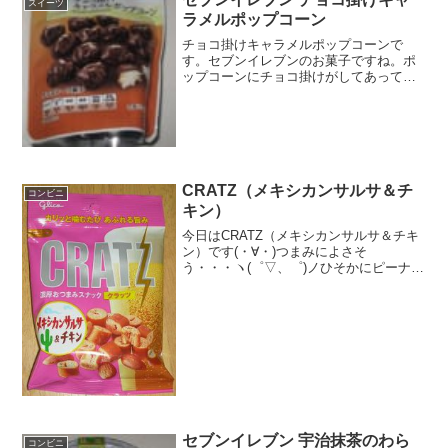
スイーツ
ラメルポップコーン
チョコ掛けキャラメルポップコーンで
す。セブンイレブンのお菓子ですね。ポ
ップコーンにチョコ掛けがしてあって子
供が好きそうなお菓子ですね。チョコ掛
けキャラメルポップコーンお～・・・準
チョコレートでない。ブルボンさんです
ね。チョコ掛けキャラメルポ...
CRATZ（メキシカンサルサ＆チ
コンビニ
キン）
今日はCRATZ（メキシカンサルサ＆チキ
ン）です(・∀・)つまみによさそ
う・・・ヽ(゜▽、゜)ノひそかにピーナッ
ツ入ってます(^-^)/食べた評価値段
１２８円おいしさ ★★★★☆食
感 ★★★★☆量
★★★☆☆ カロリー ２...
セブンイレブン 宇治抹茶のわら
コンビニ