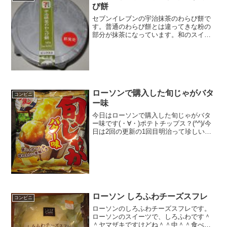
び餅
セブンイレブンの宇治抹茶のわらび餅で
す。普通のわらび餅とは違ってきな粉の
部分が抹茶になっています。和のスイー
ツですね。宇治抹茶のわらび餅ピック入
り。カロリーはそこまで高くないです
ね。抹茶濃いめです。宇治抹茶のわらび
餅を食べた感想セブンプレミ...
ローソンで購入した旬じゃがバタ
コンビニ
ー味
今日はローソンで購入した旬じゃがバタ
ー味です(・∀・)ポテトチップス？(^^)/今
日は2回の更新の1回目明治って珍しい＾
＾細切り＾＾食べた評価値段 １４
８円おいしさ ★★★★☆食感
★★★★☆量 ★★★☆☆ カロ
リー ４０９...
ローソン しろふわチーズスフレ
コンビニ
ローソンのしろふわチーズスフレです。
ローソンのスイーツで、しろふわです＾
＾ヤマザキですけどね＾＾中＾＾食べた