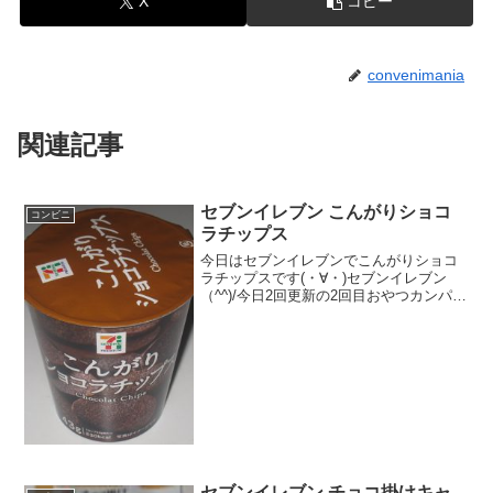
X
コピー
convenimania
関連記事
セブンイレブン こんがりショコ
コンビニ
ラチップス
今日はセブンイレブンでこんがりショコ
ラチップスです(・∀・)セブンイレブン
（^^)/今日2回更新の2回目おやつカンパニ
ー(^^)こんがり(^^)食べた評価値段
１２７円おいしさ ★★★★☆食
感 ★★★★☆量
★★☆☆☆ カロ...
セブンイレブン チョコ掛けキャ