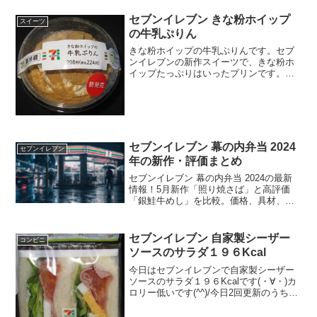
値段は普通のより少しだけ高いけどアリ
セブンイレブン きな粉ホイップ
です。カロリーは高めかな...
スイーツ
の牛乳ぷりん
きな粉ホイップの牛乳ぷりんです。セブ
ンイレブンの新作スイーツで、きな粉ホ
イップたっぷりはいったプリンです。牛
乳ぷりんだけだと、さっぱりしすぎると
ころにきな粉の濃い目の味がミックスさ
れると、美味しさアップです。きな粉ホ
イップの牛乳ぷりん上にき...
セブンイレブン 幕の内弁当 2024
セブンイレブン
年の新作・評価まとめ
セブンイレブン 幕の内弁当 2024の最新
情報！5月新作「照り焼さば」と高評価
「銀鮭牛めし」を比較。価格、具材、口
コミの違いから、カロリー情報の「罠」
まで徹底解説。セブンイレブン 幕の内弁
当 2024の疑問に答えます。
セブンイレブン 自家製シーザー
コンビニ
ソースのサラダ１９６Kcal
今日はセブンイレブンで自家製シーザー
ソースのサラダ１９６Kcalです(・∀・)カ
ロリー低いです(^^)/今日2回更新のうち2
回目シーザーソース(^^)野菜たっぷり(^^)
食べた評価値段 ２４０円おいし