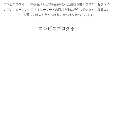
コンビニのスイーツやお菓子などの商品を食べた感想を書くブログ。セブンイ
レブン、ローソン、ファミリーマートの商品を主に紹介しています。毎日コン
ビニへ通って幅広く色んな種類の食べ物を食べています。
コンビニブログる