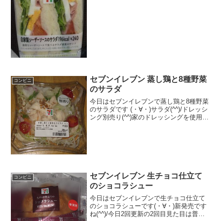
さ ★★★★☆食感 ★★★★☆
量...
セブンイレブン 蒸し鶏と8種野菜
コンビニ
のサラダ
今日はセブンイレブンで蒸し鶏と8種野菜
のサラダです (・∀・)サラダ(^^)/ドレッシ
ング別売り(^^)家のドレッシングを使用
(^^)食べた評価値段 １８０円おいし
さ ★★★★☆食感 ★★★★☆
量 ★★★☆☆ カロリー ６
０...
セブンイレブン 生チョコ仕立て
コンビニ
のショコラシュー
今日はセブンイレブンで生チョコ仕立て
のショコラシューです(・∀・)新発売です
ね(^^)/今日2回更新の2回目見た目は普通