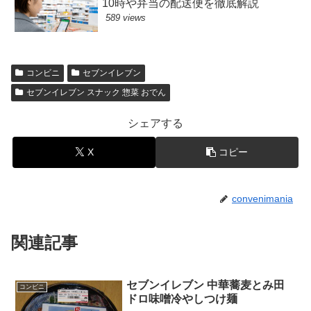
10時や弁当の配送便を徹底解説
589 views
コンビニ
セブンイレブン
セブンイレブン スナック 惣菜 おでん
シェアする
X
コピー
convenimania
関連記事
セブンイレブン 中華蕎麦とみ田
コンビニ
ドロ味噌冷やしつけ麺