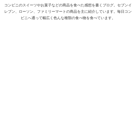
コンビニのスイーツやお菓子などの商品を食べた感想を書くブログ。セブンイ
レブン、ローソン、ファミリーマートの商品を主に紹介しています。毎日コン
ビニへ通って幅広く色んな種類の食べ物を食べています。