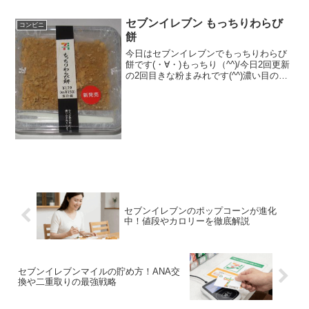
セブンイレブン もっちりわらび
コンビニ
餅
今日はセブンイレブンでもっちりわらび
餅です(・∀・)もっちり（^^)/今日2回更新
の2回目きな粉まみれです(^^)濃い目の色
(^^)食べた評価値段 １５０円おいし
さ ★★★★☆食感 ★★★★☆
量 ★★☆☆☆ カロリー ２１
８...
セブンイレブンのポップコーンが進化
中！値段やカロリーを徹底解説
セブンイレブンマイルの貯め方！ANA交
換や二重取りの最強戦略