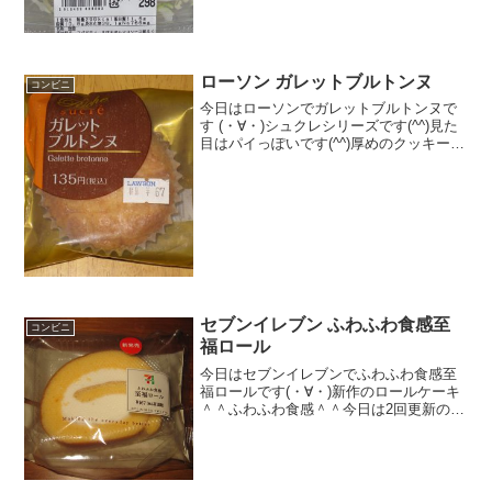
★★★☆...
ローソン ガレットブルトンヌ
コンビニ
今日はローソンでガレットブルトンヌで
す (・∀・)シュクレシリーズです(^^)見た
目はパイっぽいです(^^)厚めのクッキー(-
-)食べた評価値段 １３５円（定価）
おいしさ ★★★☆☆食感
★★★☆☆量 ★★☆☆☆ カロ
リー ...
セブンイレブン ふわふわ食感至
コンビニ
福ロール
今日はセブンイレブンでふわふわ食感至
福ロールです(・∀・)新作のロールケーキ
＾＾ふわふわ食感＾＾今日は2回更新の2
回目カロリーはまずまず＾＾生地厚め＾
＾食べた感想あ～～、これなんか今まで
にない食感！ふわふわ感に偽りなしでし
た＾＾まず、生地が...