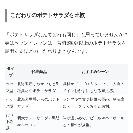
こだわりのポテトサラダを比較
「ポテトサラダなんてどれも同じ」と思っていませんか？
実はセブンイレブンは、常時5種類以上のポテトサラダを
展開するほどのこだわりようなんです。
タイ
代表商品
おすすめシーン
プ
カッ
北海道産じゃがいもと5
具材がゴロゴロ入っていて、夕食の
プ型
種具材のポテトサラダ
メインおかずにもなる満足感。
パッ
北海道男爵いものポテト
シンプルで賞味期限も長め。冷蔵庫
ク型
サラダ
にストックしておくと便利。
おつ
明太ポテトサラダ / 黒胡
味が濃いめで、ビールやハイボール
まみ
椒ベーコン
との相性が抜群。
系