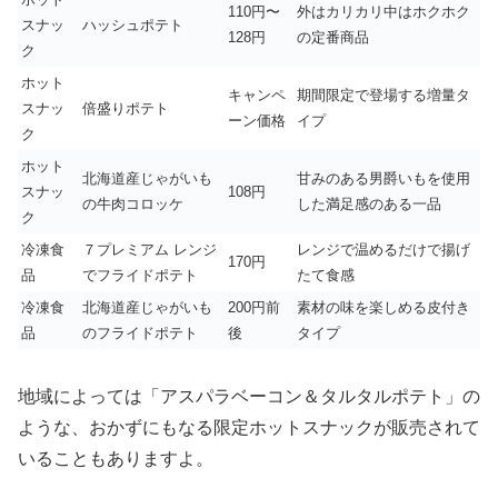
110円〜
外はカリカリ中はホクホク
スナッ
ハッシュポテト
128円
の定番商品
ク
ホット
キャンペ
期間限定で登場する増量タ
スナッ
倍盛りポテト
ーン価格
イプ
ク
ホット
北海道産じゃがいも
甘みのある男爵いもを使用
スナッ
108円
の牛肉コロッケ
した満足感のある一品
ク
冷凍食
７プレミアム レンジ
レンジで温めるだけで揚げ
170円
品
でフライドポテト
たて食感
冷凍食
北海道産じゃがいも
200円前
素材の味を楽しめる皮付き
品
のフライドポテト
後
タイプ
地域によっては「アスパラベーコン＆タルタルポテト」の
ような、おかずにもなる限定ホットスナックが販売されて
いることもありますよ。