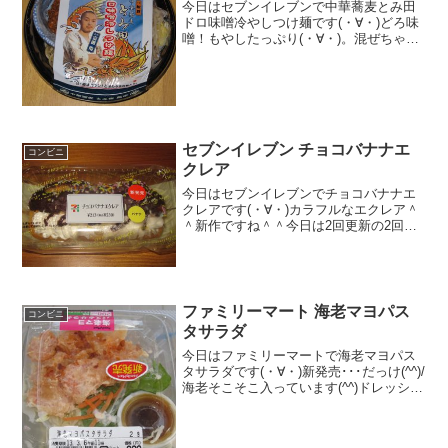
今日はセブンイレブンで中華蕎麦とみ田
ドロ味噌冷やしつけ麺です(・∀・)どろ味
噌！もやしたっぷり(・∀・)。混ぜちゃい
ました(^-^)/食べた評価値段 ４９０
円おいしさ ★★★★☆食感
★★★☆☆量 ★★★★★ カロ
リー ７３...
セブンイレブン チョコバナナエ
コンビニ
クレア
今日はセブンイレブンでチョコバナナエ
クレアです(・∀・)カラフルなエクレア＾
＾新作ですね＾＾今日は2回更新の2回目
クリームたっぷり＾＾中もクリームたっ
ぷり＾＾食べた感想セブンイレブンの新
作スイーツです！チョコバナナエクレア
ですね＾＾上に、ト...
ファミリーマート 海老マヨパス
コンビニ
タサラダ
今日はファミリーマートで海老マヨパス
タサラダです(・∀・)新発売･･･だっけ(^^)/
海老そこそこ入っています(^^)ドレッシン
グ見えないですね(^^)食べた評価値
段 ２９８円おいしさ ★★★★☆
食感 ★★★☆☆量