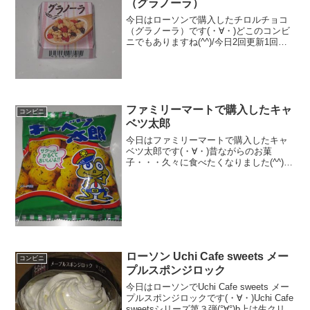
（グラノーラ）
今日はローソンで購入したチロルチョコ
（グラノーラ）です(・∀・)どこのコンビ
ニでもありますね(^^)/今日2回更新1回目
色々入っています(^^)/切断（＾＾食べた
評価値段 ３３円おいしさ
★★☆☆☆食感 ★★★☆☆
量 ★☆☆...
ファミリーマートで購入したキャ
コンビニ
ベツ太郎
今日はファミリーマートで購入したキャ
ベツ太郎です(・∀・)昔ながらのお菓
子・・・久々に食べたくなりました(^^)/
今日2回更新の1回目ファミリーマート
(^^)/丸いお菓子(^^)食べた評価値段
２１円おいしさ ★★★★☆食感
★★★...
ローソン Uchi Cafe sweets メー
コンビニ
プルスポンジロック
今日はローソンでUchi Cafe sweets メー
プルスポンジロックです(・∀・)Uchi Cafe
sweetsシリーズ第３弾(°∀°)b上は生クリー