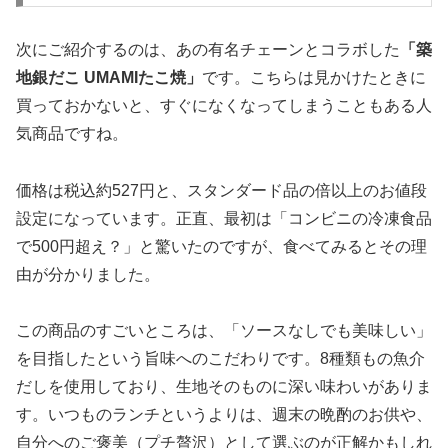
次にご紹介するのは、あの有名チェーンとコラボした
「築
地銀だこ UMAMIたこ焼」
です。こちらは見かけたときに
買っておかないと、すぐになくなってしまうこともある人
気商品ですね。
価格は
税込約527円
と、スタンダード品の倍以上のお値段
設定になっています。正直、最初は「コンビニの冷凍食品
で500円超え？」と驚いたのですが、食べてみるとその理
由が分かりました。
この商品のすごいところは、「ソースなしでも美味しい」
を目指したという旨味へのこだわりです。8種類もの魚介
だしを使用しており、生地そのものに深い味わいがありま
す。いつものランチというよりは、週末の晩酌のお供や、
自分へのご褒美（プチ贅沢）として選ぶのが正解かもしれ