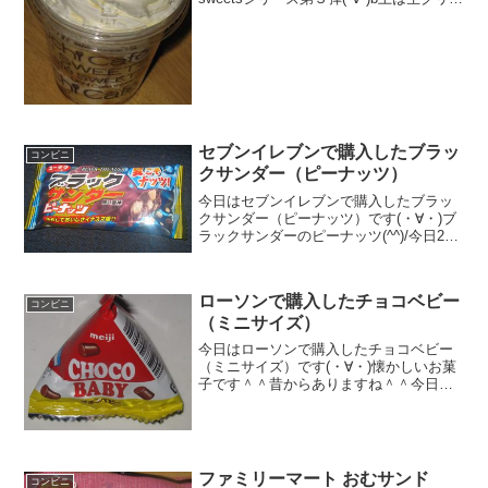
ムたっぷりです！食べた評価値段
２１５円おいしさ ★★★★☆食
感 ★★★☆☆...
セブンイレブンで購入したブラッ
コンビニ
クサンダー（ピーナッツ）
今日はセブンイレブンで購入したブラッ
クサンダー（ピーナッツ）です(・∀・)ブ
ラックサンダーのピーナッツ(^^)/今日2回
更新の1回目カロリーは高め＾＾ピーナッ
ツ？（^-^)/食べた評価値段 ３３円
おいしさ ★★★★☆食感
ローソンで購入したチョコベビー
★★★☆☆...
コンビニ
（ミニサイズ）
今日はローソンで購入したチョコベビー
（ミニサイズ）です(・∀・)懐かしいお菓
子です＾＾昔からありますね＾＾今日は2
回更新の1回目カロリー＾＾小さいですね
＾＾食べた感想チョコベビーのミニサイ
ズパック版が出ていました＾＾で、買い
ました＾＾もの凄...
ファミリーマート おむサンド
コンビニ