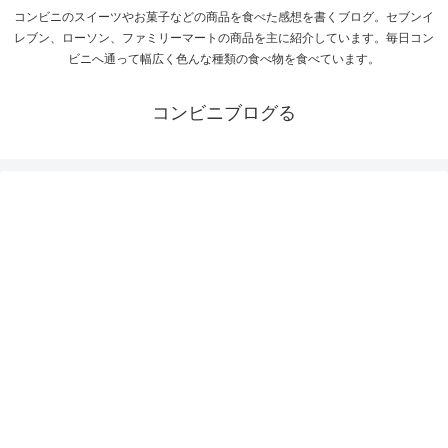
コンビニのスイーツやお菓子などの商品を食べた感想を書くブログ。セブンイ
レブン、ローソン、ファミリーマートの商品を主に紹介しています。毎日コン
ビニへ通って幅広く色んな種類の食べ物を食べています。
コンビニブログる