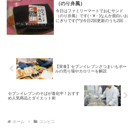
（のり弁風）
今日はファミリーマートでおむサンド
（のり弁風）です(・∀・)なんか面白いお
にぎりです(^^)/今日2回更新のうち2回目
おかか＆ごぼうも(^^)魚のフライですね
(^^)食べた評価値段 ２３０円おいし
さ ★★★☆☆食感 ★★★☆☆
量 ...
【実食】セブンイレブンさつまいもボー
ルの売り場やカロリーを解説
セブンイレブンのそばが進化中！おすす
め人気商品とダイエット術
ホーム
コンビニ