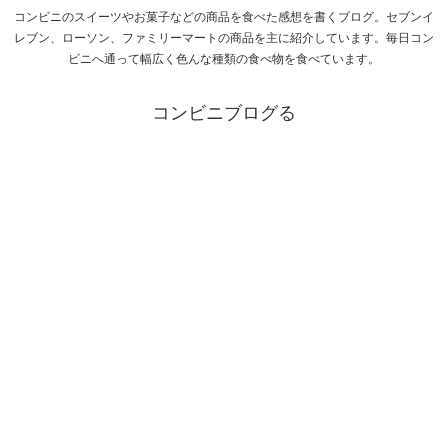
コンビニのスイーツやお菓子などの商品を食べた感想を書くブログ。セブンイ
レブン、ローソン、ファミリーマートの商品を主に紹介しています。毎日コン
ビニへ通って幅広く色んな種類の食べ物を食べています。
コンビニブログる