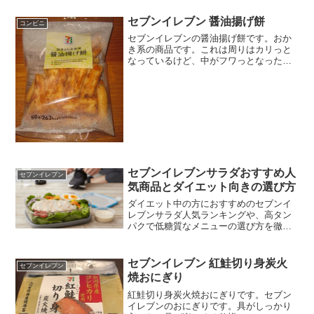
セブンイレブン 醤油揚げ餅
コンビニ
セブンイレブンの醤油揚げ餅です。おか
き系の商品です。これは周りはカリっと
なっているけど、中がフワっとなったお
かきですね。歯に良く挟まるやつです。
醤油揚げ餅カロリーはそこまで高くない
かな。安定の岩塚製菓です。醤油の濃い
感じが出ています。醤油揚...
セブンイレブンサラダおすすめ人
セブンイレブン
気商品とダイエット向きの選び方
ダイエット中の方におすすめのセブンイ
レブンサラダ人気ランキングや、高タン
パクで低糖質なメニューの選び方を徹底
解説します。話題のカップデリやドレッ
シングの意外なカロリー、気になる添加
物の安全性まで網羅。毎日のランチにセ
セブンイレブン 紅鮭切り身炭火
セブンイレブン
ブンイレブンサラダを取り入れて、健康
焼おにぎり
的に痩せるコツを紹介します。
紅鮭切り身炭火焼おにぎりです。セブン
イレブンのおにぎりです。具がしっかり