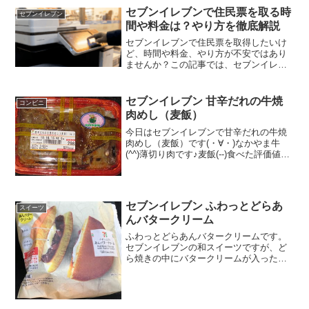
セブンイレブンで住民票を取る時
セブンイレブン
間や料金は？やり方を徹底解説
セブンイレブンで住民票を取得したいけ
ど、時間や料金、やり方が不安ではあり
ませんか？この記事では、セブンイレブ
ン 住民票の利用可能時間（土日祝も対
応）、窓口より安い手数料、必要な持ち
物（マイナンバーカードやスマホ認
セブンイレブン 甘辛だれの牛焼
コンビニ
証）、そして失敗しない操作手順を徹底
肉めし（麦飯）
解説。急な発行もこれで完璧！セブンイ
レブン 住民票をスムーズに手に入れるた
今日はセブンイレブンで甘辛だれの牛焼
めの注意点と最新情報を網羅していま
肉めし（麦飯）です(・∀・)なかやま牛
す。
(^^)薄切り肉です♪麦飯(--)食べた評価値
段 ２９８円おいしさ ★★★☆☆
食感 ★★★☆☆量
★★★★☆ カロリー ５２１Kｃａｌ評
価 ★★★...
セブンイレブン ふわっとどらあ
スイーツ
んバタークリーム
ふわっとどらあんバタークリームです。
セブンイレブンの和スイーツですが、ど
ら焼きの中にバタークリームが入った、
ちょっと洋風チックでもあるどら焼きで
す。ふわっとどらあんバタークリーム温
めても美味しい仕様になっています。糖
質は素敵なくらい多めです...