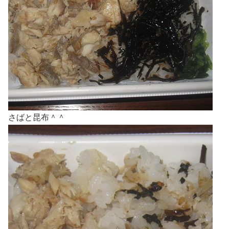
さばと昆布＾＾