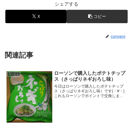
シェアする
X
コピー
conveni
関連記事
ローソンで購入したポテトチップ
コンビニ
ス（さっぱりネギおろし味）
今日はローソンで購入したポテトチップ
ス（さっぱりネギおろし味）です(・∀・)
これもローソンでポイントで交換しまし
た(^^)/今日2回更新のうち2回目ヤマヨシ
です(^^)粉がたっぷり(^^)食べた評価値
段 １１９円おいしさ ★★★★☆
食感...