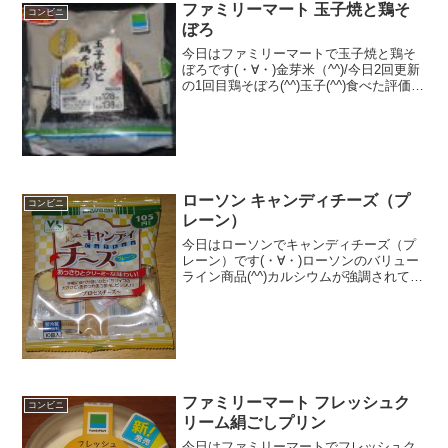
ファミリーマート 玉子焼と鶏そ
コンビニ
ぼろ
今日はファミリーマートで玉子焼と鶏そ
ぼろです(・∀・)金芽米（^^)/今日2回更新
の1回目鶏そぼろ(^^)玉子(^^)食べた評価値
段 １３８円おいしさ ★★★★☆
食感 ★★★☆☆量
★★★☆☆ カロリー ２１１Kｃａｌ
脂質...
ローソン キャンディチーズ（プ
コンビニ
レーン）
今日はローソンでキャンディチーズ（プ
レーン）です(・∀・)ローソンのバリュー
ライン商品(^^)カルシウムが強調されてま
す(・∀・)ほたてみたい(^^)食べた評価値
段 １０５円おいしさ ★★★★☆
食感 ★★★☆☆量
★★☆☆☆...
ファミリーマート フレッシュク
コンビニ
リーム絹ごしプリン
今日はファミリーマートでフレッシュク