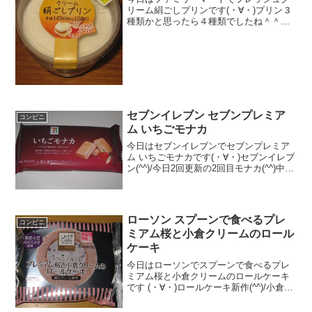
リーム絹ごしプリンです(・∀・)プリン３
種類かと思ったら４種類でしたね＾＾今
回２種類目＾＾今日は2回更新の2回目カ
ロリー思ったよりあります＾＾滑らか＾
＾食べた感想ファミリーマートのプリン
です！３種類かと思...
セブンイレブン セブンプレミア
コンビニ
ム いちごモナカ
今日はセブンイレブンでセブンプレミア
ム いちごモナカです(・∀・)セブンイレブ
ン(^^)/今日2回更新の2回目モナカ(^^)中は
(^^)食べた評価値段 １９９円おいし
さ ★★★★☆食感 ★★★★☆
量 ★★☆☆☆ カロリー ３...
ローソン スプーンで食べるプレ
コンビニ
ミアム桜と小倉クリームのロール
ケーキ
今日はローソンでスプーンで食べるプレ
ミアム桜と小倉クリームのロールケーキ
です (・∀・)ロールケーキ新作(^^)/小倉
(^^)小倉つぶ(^^)食べた評価値段 １
９０円おいしさ ★★★☆☆食感