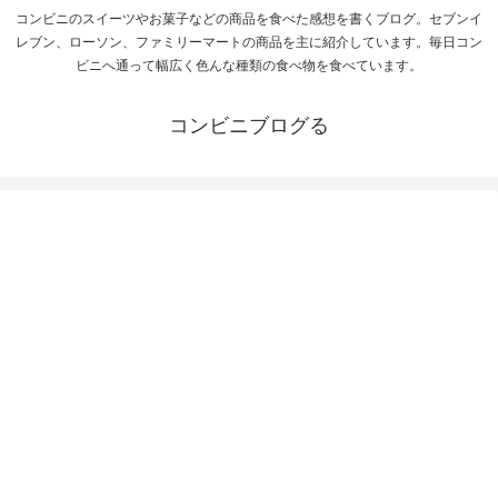
コンビニのスイーツやお菓子などの商品を食べた感想を書くブログ。セブンイ
レブン、ローソン、ファミリーマートの商品を主に紹介しています。毎日コン
ビニへ通って幅広く色んな種類の食べ物を食べています。
コンビニブログる