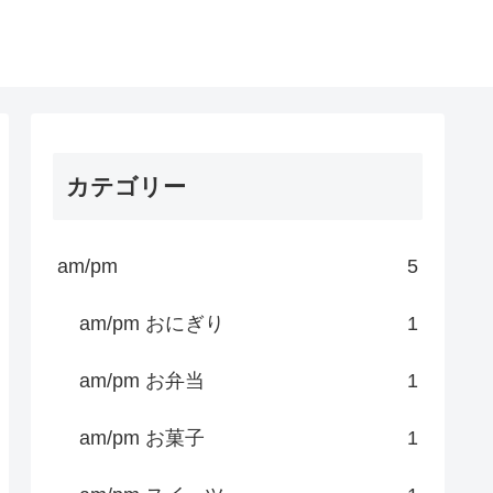
カテゴリー
am/pm
5
am/pm おにぎり
1
am/pm お弁当
1
am/pm お菓子
1