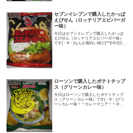
セブンイレブンで購入したかっぱ
コンビニ
えびせん（ロッテリアエビバーガ
ー味）
今日はセブンイレブンで購入したかっぱ
えびせん（ロッテリアエビバーガー味）
です(・∀・)なんか面白い味だ(^^)/今日2回
更新の1回目クーポンついています(^^)/え
びせん＾＾食べた評価値段 １２０
円おいしさ ★★★★☆食感
★★★★...
ローソンで購入したポテトチップ
コンビニ
ス（グリーンカレー味）
今日はローソンで購入したポテトチップ
ス（グリーンカレー味）です(・∀・)グリ
ーンカレー味＾＾カレーマニア＾＾今日
は2回更新の1回目カレーマイスター＾＾
中＾＾食べた感想チキンバター味だった
かな・・・あれは紹介していますが、今
回はもう１つのグリ...