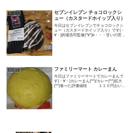
セブンイレブン チョコロックシ
コンビニ
ュー（カスタードホイップ入り）
今日はセブンイレブンでチョコロックシ
ュー（カスタードホイップ入り）です(・
∀・)的場浩司監修(°∀°)b・・・甘いの苦手
そうなのに・・とろとろすぎて大変なこ
とに・・食べた評価値段 １５０円
おいしさ ★★★★★食感
★★★★☆量 ...
ファミリーマート カレーまん
コンビニ
今日はファミリーマートでカレーまんで
す(・∀・)カレーまん(^^)/カレー(^^)拡大
(^^)食べた評価値段 １１０円おいし
さ ★★★☆☆食感 ★★★☆☆
量 ★★★☆☆ カロリー ２３
９Kｃａｌ 脂質 １９．０評価
★★...