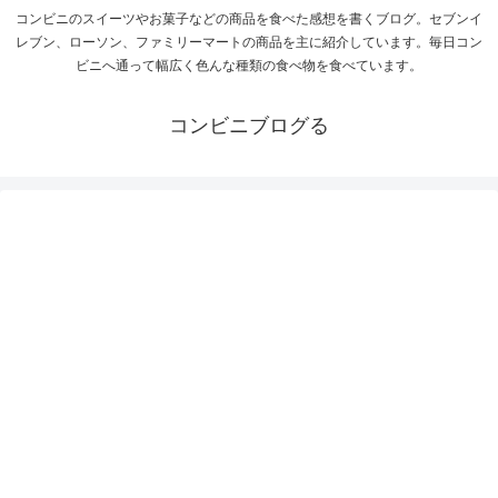
コンビニのスイーツやお菓子などの商品を食べた感想を書くブログ。セブンイ
レブン、ローソン、ファミリーマートの商品を主に紹介しています。毎日コン
ビニへ通って幅広く色んな種類の食べ物を食べています。
コンビニブログる