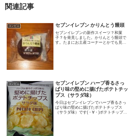
関連記事
セブンイレブン かりんとう饅頭
コンビニ
セブンイレブンの新作スイーツ？和菓
子？を発見しました。かりんとう饅頭で
す。たまにお土産コーナーとかでも見ま
す。饅頭だけど、かりんとうです。かり
んとう饅頭要冷蔵なんだ。サイズの割に
カロリーがあります。餡たっぷりです。
かりんとう饅頭を食べた感想...
セブンイレブン ハーブ香るさっ
コンビニ
ぱり味の堅めに揚げたポテトチッ
プス（サラダ味）
今日はセブンイレブンでハーブ香るさっ
ぱり味の堅めに揚げたポテトチップス
（サラダ味）です(・∀・)ポテトチップス
（^^)/今日2回更新の1回目アレルギー・り
んご・魚介類(^^)堅め(^^)食べた評価値
段 １４９円おいしさ ★★★★☆
食感 ...