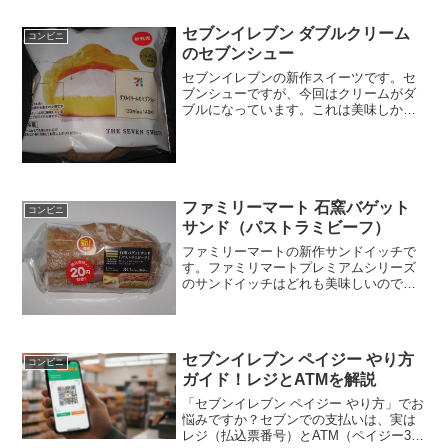
セブンイレブン ダブルクリーム
コンビニ
のセブンシュー
セブンイレブンの新作スイーツです。セ
ブンシューですが、今回はクリームがダ
ブルになっています。これは美味しかっ
た。セブンシューは美味しいですね。ダ
ブルクリームのセブンシューエグロワイ
ヤル使用です。カロリーはシュークリー
ムにしては高いかな。ダブ...
ファミリーマート 石窯バゲット
コンビニ
サンド（パストラミビーフ）
ファミリーマートの新作サンドイッチで
す。ファミリマートプレミアムシリーズ
のサンドイッチはどれも美味しいので、
これも期待しちゃいますね。ちなみに、
２０円引きでした。石窯バゲットサンド
（パストラミビーフ）お値段は結構高い
印象ですね。カロリーはそ...
セブンイレブン ペイジー やり方
コンビニ
ガイド！レジとATMを解説
「セブンイレブン ペイジー やり方」でお
悩みですか？セブンでの支払いは、実は
レジ（払込票番号）とATM（ペイジー3番