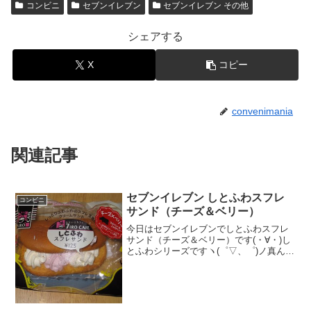
コンビニ
セブンイレブン
セブンイレブン その他
シェアする
X
コピー
convenimania
関連記事
セブンイレブン しとふわスフレ
コンビニ
サンド（チーズ＆ベリー）
今日はセブンイレブンでしとふわスフレ
サンド（チーズ＆ベリー）です(・∀・)し
とふわシリーズですヽ(゜▽、゜)ノ真ん中
イチゴで白に挟まれています(≧▽≦)生地
は後ろにねじれています(￣□￣；)食べた
評価値段 １２５円おいしさ
★★★★☆食...