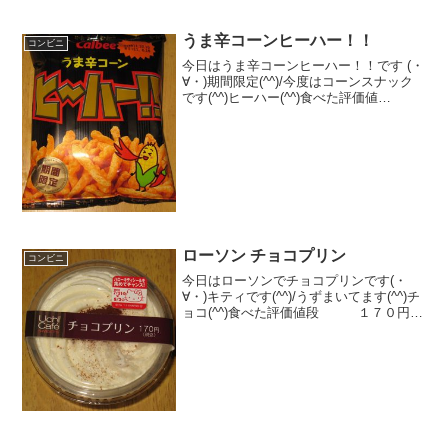
号）の2種類あり、番号で違います。この
記事では、それぞれの詳しい手順や、
nanaco、現金以外の決済手段（クレカ・
うま辛コーンヒーハー！！
コンビニ
PayPay）が使えるかを徹底解説。あなた
今日はうま辛コーンヒーハー！！です (・
の「セブンイレブン ペイジー やり方」の
∀・)期間限定(^^)/今度はコーンスナック
疑問をスッキリ解決します！
です(^^)ヒーハー(^^)食べた評価値
段 １２１円おいしさ ★★★★☆
食感 ★★★☆☆量
★★★☆☆ カロリー ４０６Kｃａｌ評
価 ★...
ローソン チョコプリン
コンビニ
今日はローソンでチョコプリンです(・
∀・)キティです(^^)/うずまいてます(^^)チ
ョコ(^^)食べた評価値段 １７０円お
いしさ ★★★☆☆食感
★★★★☆量 ★★★☆☆ カロ
リー １９２Kｃａｌ 脂質 １３．７ｇ
評価 ...