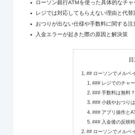
ローソン銀行ATMを使った具体的なチャ
レジでは対応してもらえない理由と代替
おつりが出ない仕様や手数料に関する注
入金エラーが起きた際の原因と解決策
目
## ローソンでメル
### レジでのチャ
### 手数料は無
### 小銭やおつ
### アプリ操作と
### 入金後の反
## ローソンでメル