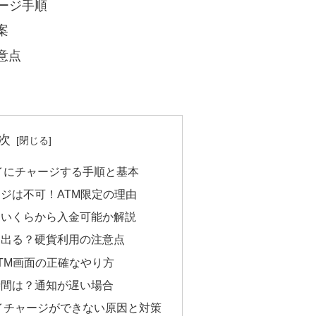
ージ手順
案
意点
次
ペイにチャージする手順と基本
ージは不可！ATM限定の理由
料？いくらから入金可能か解説
りは出る？硬貨利用の注意点
ATM画面の正確なやり方
映時間は？通知が遅い場合
ペイチャージができない原因と対策