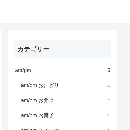
カテゴリー
am/pm
5
am/pm おにぎり
1
am/pm お弁当
1
am/pm お菓子
1