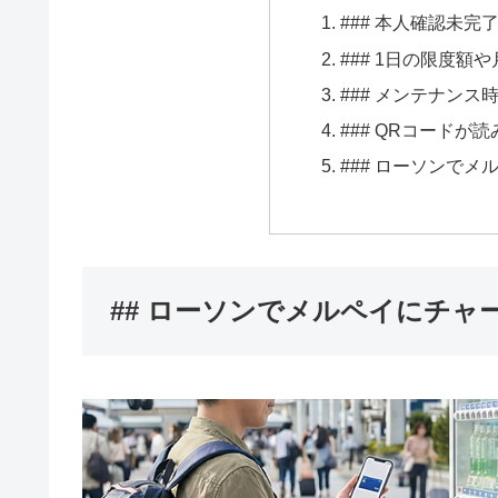
### 本人確認未
### 1日の限度額
### メンテナンス時
### QRコードが
### ローソンで
## ローソンでメルペイにチャ