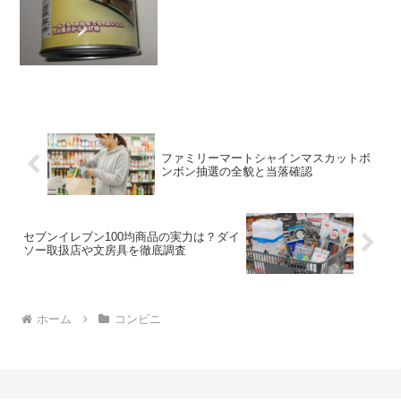
いえば海外のお菓子のイメージあります
が、味がなんと、か...
ファミリーマートシャインマスカットボ
ンボン抽選の全貌と当落確認
セブンイレブン100均商品の実力は？ダイ
ソー取扱店や文房具を徹底調査
ホーム
コンビニ