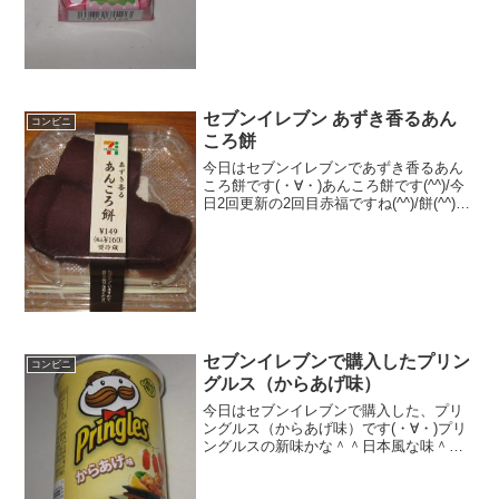
んも色々出してきますねぇ～。チロルチ
ョコ（もっちり白いちご）パッケージが
かわいいですね。雪うさぎという品種を
使っているみたいですね。...
セブンイレブン あずき香るあん
コンビニ
ころ餅
今日はセブンイレブンであずき香るあん
ころ餅です(・∀・)あんころ餅です(^^)/今
日2回更新の2回目赤福ですね(^^)/餅(^^)食
べた評価値段 １６０円おいしさ
★★★★★食感 ★★★★☆
量 ★★☆☆☆ カロリー １９
１K...
セブンイレブンで購入したプリン
コンビニ
グルス（からあげ味）
今日はセブンイレブンで購入した、プリ
ングルス（からあげ味）です(・∀・)プリ
ングルスの新味かな＾＾日本風な味＾＾
今日は2回更新の1回目カロリーはまあま
あ＾＾中＾＾食べた感想プリングルスと