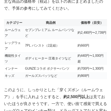
主な商品の価格帯（税込）を以下の表にまとめましたの
で、予算の参考にしてみてください。
カテゴリー
商品例
価格帯（目安）
ルームウェ
セブンプレミアム ルームパンツな
約2,490円〜2,739円
ア
ど
レッグウェ
7PL パンスト（2足組）
約660円
ア
機能性タイ
約440円〜1,000円
ボディヒーター 圧着タイツなど
ツ
超
インナー
GUNZEコラボ ボクサーパンツ
約700円〜1,300円
キッズ
ガールズスパッツなど
約869円
このように、しっかりとした「穿くズボン（ルームウェ
ア）」を手に入れようとすると、
約2,500円以上
は見てお
いたほうが良さそうです。一方で、使い捨て感覚で買える
レッグウェアやインナー類は、ドラッグストアなどと変わ