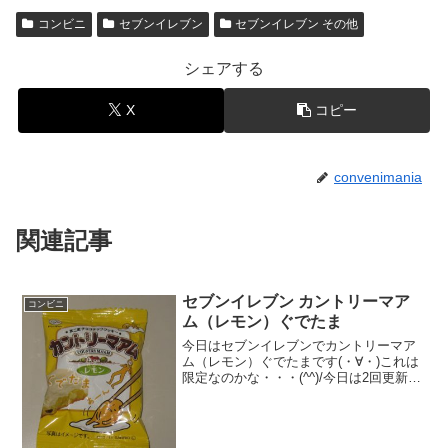
コンビニ
セブンイレブン
セブンイレブン その他
シェアする
X
コピー
convenimania
関連記事
セブンイレブン カントリーマア
コンビニ
ム（レモン）ぐでたま
今日はセブンイレブンでカントリーマア
ム（レモン）ぐでたまです(・∀・)これは
限定なのかな・・・(^^)/今日は2回更新の
2回目見た目は普通＾＾中＾＾食べた感想
セブンイレブンで購入したぐでたまとの
コラボでカントリーマアムのレモン味で
す！中には...