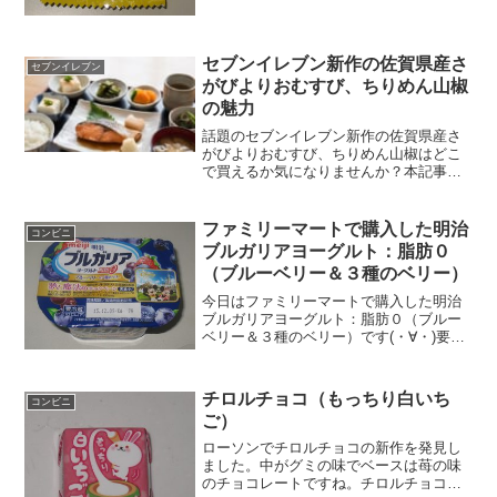
セブンイレブン新作の佐賀県産さ
セブンイレブン
がびよりおむすび、ちりめん山椒
の魅力
話題のセブンイレブン新作の佐賀県産さ
がびよりおむすび、ちりめん山椒はどこ
で買えるか気になりませんか？本記事で
は販売地域やカロリー、口コミまで徹底
解説。セブンイレブン新作の佐賀県産さ
がびよりおむすび、ちりめん山椒の知ら
ファミリーマートで購入した明治
コンビニ
れざる魅力を知り、至高の味わいをお楽
ブルガリアヨーグルト：脂肪０
しみください。
（ブルーベリー＆３種のベリー）
今日はファミリーマートで購入した明治
ブルガリアヨーグルト：脂肪０（ブルー
ベリー＆３種のベリー）です(・∀・)要す
るにベリーミックスということですね＾
＾ヨーグルト＾＾今日は2回更新の1回目
量の割にはカロリーはどうだろうか＾＾
チロルチョコ（もっちり白いち
コンビニ
上蓋にもめっちゃ付...
ご）
ローソンでチロルチョコの新作を発見し
ました。中がグミの味でベースは苺の味
のチョコレートですね。チロルチョコさ