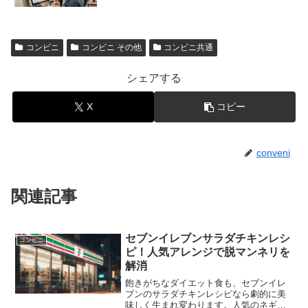
コンビニ
コンビニ その他
コンビニ共通
シェアする
X
コピー
conveni
関連記事
セブンイレブンサラダチキンレシ
コンビニ
ピ！人気アレンジで脱マンネリを
解消
飽きがちなダイエット食も、セブンイレ
ブンのサラダチキンレシピなら劇的に美
味しく生まれ変わります。人気のネギ塩