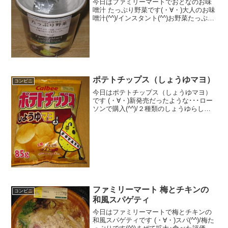
今日はファミリーマートでおとなのお味
噌汁 たっぷり野菜です(・∀・)大人のお味
噌汁(^^)/インスタント(^^)お野菜たっぷり
(^^)食べた評価値段 １４８円おいし
さ ★★★★☆食感 ★★★☆☆
量 ★★★☆☆ カロリー ５
３...
ポテトチップス（しょうゆマヨ）
コンビニ
今日はポテトチップス（しょうゆマヨ）
です (・∀・)新発売だったような･･･ロー
ソンで購入(^^)/２種類のしょうゆらしい
(^^)ポテチ(^^)食べた評価値段 １４
７円おいしさ ★★★★☆食感
★★★☆☆量 ★★★★☆ カ
ロ...
ファミリーマート 梅とチキンの
コンビニ
和風スパゲティ
今日はファミリーマートで梅とチキンの
和風スパゲティです (・∀・)スパ(^^)/梅た