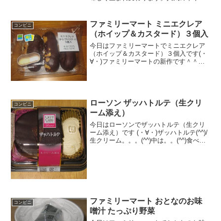
ユッケやチーズガレットなど、誰でも簡
単に作れるセブンイレブンのサラダチキ
ンレシピを厳選紹介。アレンジ次第でメ
ファミリーマート ミニエクレア
コンビニ
イン料理やおつまみにもなる驚きの活用
（ホイップ＆カスタード）３個入
術をぜひご覧ください。
今日はファミリーマートでミニエクレア
（ホイップ＆カスタード）３個入です(・
∀・)ファミリーマートの新作です＾＾ミ
ニエクレア＾＾今日は2回更新の1回目見
た目は普通＾＾中＾＾食べた感想ミニエ
クレアです！まあ、エクレアが小さくな
っただけなんで、味...
ローソン ザッハトルテ（生クリ
コンビニ
ーム添え）
今日はローソンでザッハトルテ（生クリ
ーム添え）です (・∀・)ザッハトルテ(^^)/
生クリーム。。。(^^)中は。。(^^)食べた
評価値段 ３９５円おいしさ
★★★★☆食感 ★★★☆☆
量 ★★★☆☆ カロリー ３４
６Kｃａｌ...
ファミリーマート おとなのお味
コンビニ
噌汁 たっぷり野菜