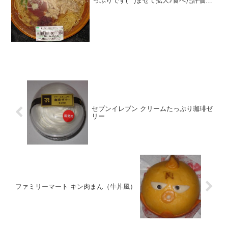
っぷりです(^^)まぜて拡大♪食べた評価値
段 ３６０円おいしさ ★★★☆☆
食感 ★★★☆☆量
★★★★☆ カロリー ４４７Kｃａｌ評
価 ...
セブンイレブン クリームたっぷり珈琲ゼ
リー
ファミリーマート キン肉まん（牛丼風）