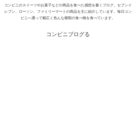
コンビニのスイーツやお菓子などの商品を食べた感想を書くブログ。セブンイ
レブン、ローソン、ファミリーマートの商品を主に紹介しています。毎日コン
ビニへ通って幅広く色んな種類の食べ物を食べています。
コンビニブログる