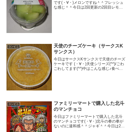
です(・∀・)メロンですね＾＾フレッシュ
な感じ＾＾今日は2回更新の2回目レモン
果汁も入っています＾＾ホイップ＾＾食
べた感想メロンパフェです！季節ものだ
っけな！？普通のパフェよりもかなり、
優しくてさっぱりし...
天使のチーズケーキ（サークスK
コンビニ
サンクス）
今日はサークスKサンクスで天使のチーズ
ケーキです (・∀・)天使シリーズ(^^)/ごわ
ごわしてます(^^)中はこんな感じ♪食べた
評価値段 １５０円おいしさ
★★★☆☆食感 ★★★★☆
量 ★★★☆☆ カロリー １５
２Kｃａｌ評...
ファミリーマートで購入した北斗
コンビニ
のマンチョコ
今日はファミリーマートで購入した北斗
のマンチョコです(・∀・)北斗の拳の拳が
ないのに違和感＾＾ジャギ＾＾今日は2回
更新の2回目24種類あるみたいですね＾＾