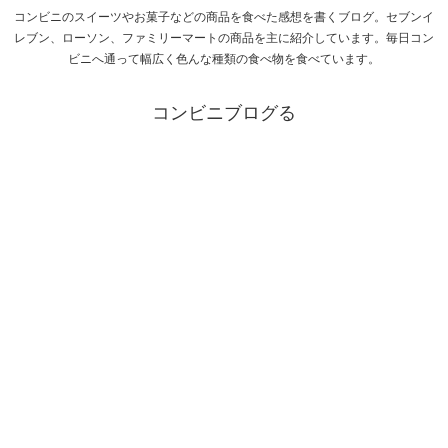
コンビニのスイーツやお菓子などの商品を食べた感想を書くブログ。セブンイ
レブン、ローソン、ファミリーマートの商品を主に紹介しています。毎日コン
ビニへ通って幅広く色んな種類の食べ物を食べています。
コンビニブログる