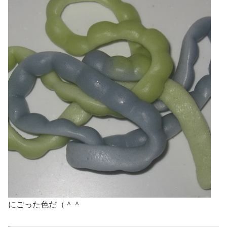
にごった色だ（＾＾