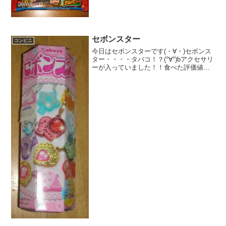
ユリア＾＾当たり？ザコキャラとかいる
とかな食べた感想ファミリーマートで購
入した、北斗の...
セボンスター
コンビニ
今日はセボンスターです(・∀・)セボンス
ター・・・・タバコ！？(°∀°)bアクセサリ
ーが入っていました！！食べた評価値
段 １０５円おいしさ ★★★☆☆
食感 ★★★☆☆量
★☆☆☆☆ カロリー ？？？Kｃａｌ評
価 ★★★☆...