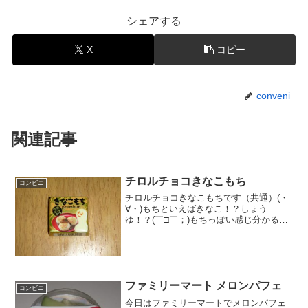
シェアする
X
コピー
conveni
関連記事
チロルチョコきなこもち
コンビニ
チロルチョコきなこもちです（共通）(・
∀・)もちといえばきなこ！？しょう
ゆ！？(￣□￣；)もちっぽい感じ分かるで
しょうか？？(^-^)/食べた評価値段
３２円おいしさ ★★★☆☆食感
★★★★☆量 ★☆☆☆☆ カロ
リー ４９...
ファミリーマート メロンパフェ
コンビニ
今日はファミリーマートでメロンパフェ