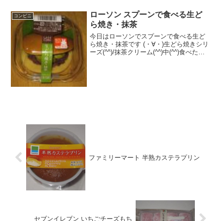
ローソン スプーンで食べる生ど
コンビニ
ら焼き・抹茶
今日はローソンでスプーンで食べる生ど
ら焼き・抹茶です (・∀・)生どら焼きシリ
ーズ(^^)/抹茶クリーム(^^)中(^^)食べた評
価値段 １８０円おいしさ
★★★★☆食感 ★★★☆☆
量 ★★★☆☆ カロリー ２３
０Kｃａｌ ...
ファミリーマート 半熟カステラプリン
セブンイレブン いちごチーズもち