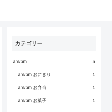
カテゴリー
am/pm
5
am/pm おにぎり
1
am/pm お弁当
1
am/pm お菓子
1