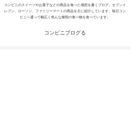
コンビニのスイーツやお菓子などの商品を食べた感想を書くブログ。セブンイ
レブン、ローソン、ファミリーマートの商品を主に紹介しています。毎日コン
ビニへ通って幅広く色んな種類の食べ物を食べています。
コンビニブログる