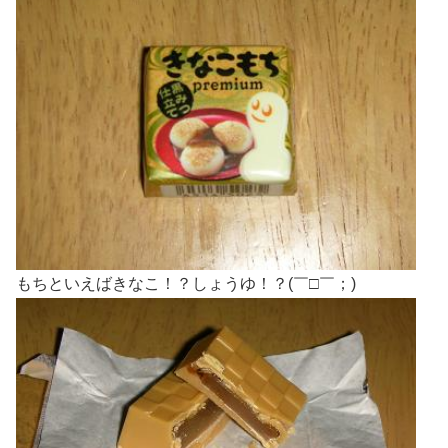
もちといえばきなこ！？しょうゆ！？(￣□￣；)