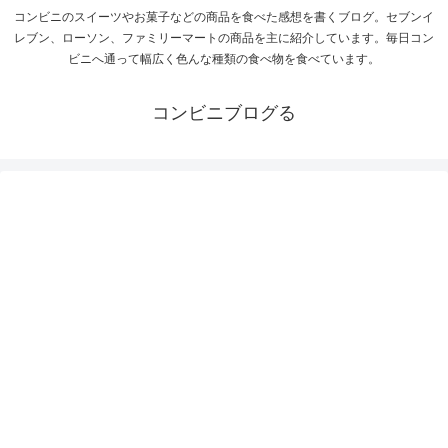
コンビニのスイーツやお菓子などの商品を食べた感想を書くブログ。セブンイ
レブン、ローソン、ファミリーマートの商品を主に紹介しています。毎日コン
ビニへ通って幅広く色んな種類の食べ物を食べています。
コンビニブログる