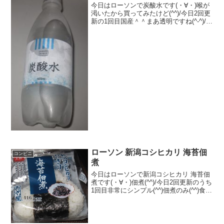
今日はローソンで炭酸水です(・∀・)喉が
渇いたから買ってみたけど(^^)/今日2回更
新の1回目国産＾＾まあ透明ですね(^-^)/食
べた評価値段 １００円おいしさ
★★☆☆☆食感 ★★★☆☆
量 ★★★☆☆ カロリー ０K
ｃａｌ...
ローソン 新潟コシヒカリ 海苔佃
コンビニ
煮
今日はローソンで新潟コシヒカリ 海苔佃
煮です(・∀・)佃煮(^^)/今日2回更新のうち
1回目非常にシンプル(^^)佃煮のみ(^^)食べ
た評価値段 １１６円おいしさ
★★★☆☆食感 ★★★☆☆
量 ★★★☆☆ カロリー １８
４K...