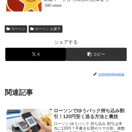
590 views
ローソン
ローソン お菓子
シェアする
X
コピー
convenimania
関連記事
ローソンでゆうパック持ち込み割
ローソン
引！120円安く送る方法と裏技
ローソン ゆうパック 持ち込み 割引は本
当に120円？手書き伝票やスマホ割、複数