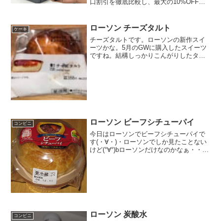
口割引を徹底比較し、最大の10%OFFを
得る裏技まで解説します。クレジットカ
ードやクオカードで支払う究極のテクニ
ックを知って、ローソン ゆうパック 持ち
ローソン チーズタルト
ケーキ
込み 割引のメリットを最大限に活かしま
チーズタルトです。ローソンの新作スイ
しょう。
ーツかな。5月のGWに購入したスイーツ
ですね。結構しっかりこんがりしたタル
トに厚みのあるベイクド系のチーズケー
キですね。チーズタルトしっかりした味
でしたね。チーズタルトの中こんがり感
あります。チーズタルト...
ローソン ビーフシチューパイ
コンビニ
今日はローソンでビーフシチューパイで
す(・∀・)・ローソンでしか見たことない
けど(°∀°)bローソンだけなのかなぁ・・中
見えないですね・・・(Ｔ▽Ｔ;)食べた評
価値段 ２９８円おいしさ
★★★★★食感 ★★★★☆
量 ★★★☆...
ローソン 炭酸水
コンビニ