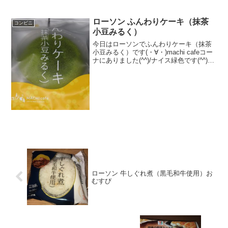
ローソン ふんわりケーキ（抹茶
コンビニ
小豆みるく）
今日はローソンでふんわりケーキ（抹茶
小豆みるく）です(・∀・)machi cafeコー
ナにありました(^^)/ナイス緑色です(^^)ミ
ルククリーム(^^)食べた評価値段 １
１０円おいしさ ★★★☆☆食感
★★★☆☆量 ★★☆...
ローソン 牛しぐれ煮（黒毛和牛使用）お
むすび