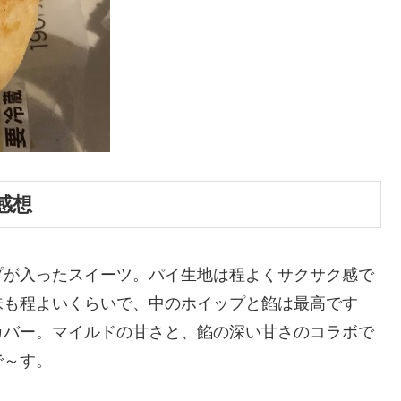
感想
プが入ったスイーツ。パイ生地は程よくサクサク感で
味も程よいくらいで、中のホイップと餡は最高です
カバー。マイルドの甘さと、餡の深い甘さのコラボで
で～す。