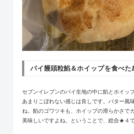
パイ饅頭粒餡＆ホイップを食べた
セブンイレブンのパイ生地の中に餡とホイッ
あまりこぼれない感じは良しです。バター風
ね。餡のゴワツキも、ホイップの滑らかさで
美味しいですよね。ということで、総合★４