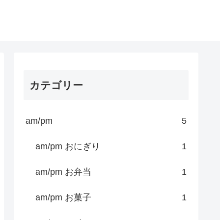
カテゴリー
am/pm
5
am/pm おにぎり
1
am/pm お弁当
1
am/pm お菓子
1