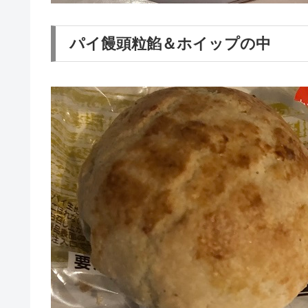
パイ饅頭粒餡＆ホイップの中