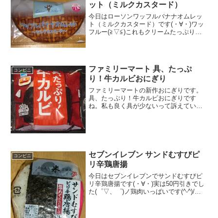
ット（ミルクカスタード）
今日はローソンワッフルバナナオムレッ
ト（ミルクカスタード）です(・∀・)ワッ
フルー(≧▽≦)これもクリームたっぷりで
す！食べた評価値段 １９５円おい
しさ ★★★★☆食感 ★★★★☆
量 ★★★☆☆ カロリー ３９
６Kｃａｌ評価...
ファミリーマート 具、たっぷ
コンビニ
り！牛カルビおにぎり
ファミリーマートの新作おにぎりです。
具、たっぷり！牛カルビおにぎりです
ね。私も良く具が少ないって訴えている
ので改善されたのかな。具、たっぷり！
牛カルビおにぎり具アピール半端ないで
す。カロリーは普通かな。具はたっぷり
かな！？具、たっぷり！牛カ...
セブンイレブン サンドむすびピ
コンビニ
リ辛鶏唐揚
今日はセブンイレブンでサンドむすびピ
リ辛鶏唐揚です(・∀・)実は50円引きでし
た(゜▽、゜)ノ鶏肉いっぱいです(^-^)/食
べた評価値段 １５０円おいしさ
★★★★☆食感 ★★★★☆
量 ★★★☆☆ カロリー ３１