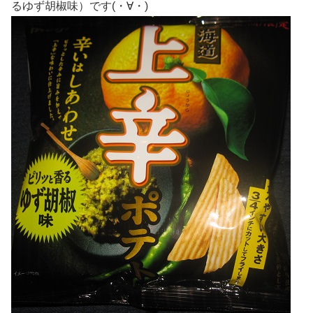
るゆず胡椒味）です(・∀・)