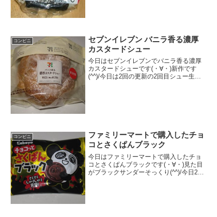
７Kｃａｌ評...
セブンイレブン バニラ香る濃厚
コンビニ
カスタードシュー
今日はセブンイレブンでバニラ香る濃厚
カスタードシューです(・∀・)新作です
(^^)/今日は2回の更新の2回目シュー生地
＾＾中＾＾食べた評価値段 １３０
円おいしさ ★★★★☆食感
★★★★☆量 ★★★☆☆ カロ
リー ２９３Kｃ...
ファミリーマートで購入したチョ
コンビニ
コとさくぱんブラック
今日はファミリーマートで購入したチョ
コとさくぱんブラックです(・∀・)見た目
がブラックサンダーそっくり(^^)/今日2回
更新の1回目でもカバヤ食品です(^^)/ブラ
ックです(^^)食べた評価値段 ３２円
おいしさ ★★★☆☆食感 ★★...