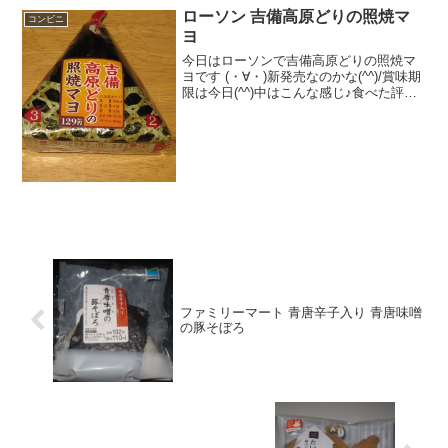
ローソン 吉備高原どりの照焼マ
コンビニ
ヨ
今日はローソンで吉備高原どりの照焼マ
ヨです (・∀・)新発売なのかな(^^)/賞味期
限は今日(^^)中はこんな感じ♪食べた評価
値段 １２９円おいしさ
★★☆☆☆食感 ★★★☆☆
量 ★★★☆☆ カロリー ２０
０Kｃａｌ評価 ...
ファミリーマート 青唐辛子入り 青唐味噌
の豚そぼろ