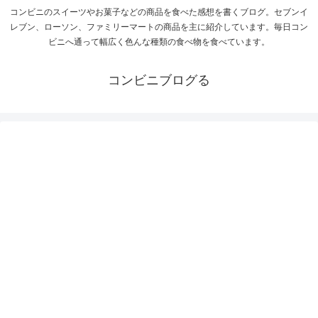
コンビニのスイーツやお菓子などの商品を食べた感想を書くブログ。セブンイ
レブン、ローソン、ファミリーマートの商品を主に紹介しています。毎日コン
ビニへ通って幅広く色んな種類の食べ物を食べています。
コンビニブログる