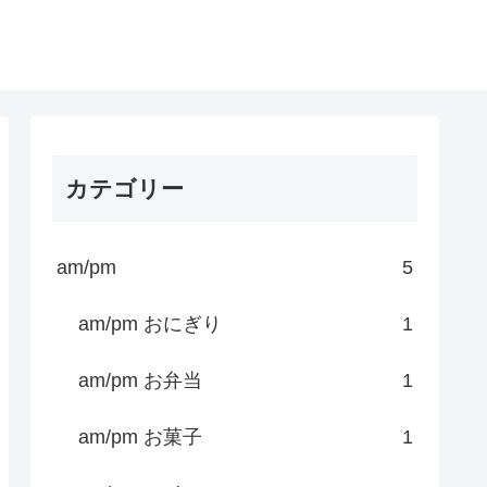
カテゴリー
am/pm
5
am/pm おにぎり
1
am/pm お弁当
1
am/pm お菓子
1