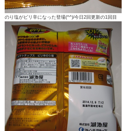
のり塩がピリ辛になった登場(^^)/今日2回更新の1回目