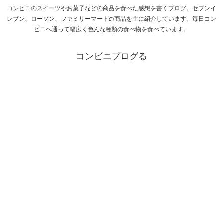
コンビニのスイーツやお菓子などの商品を食べた感想を書くブログ。セブンイ
レブン、ローソン、ファミリーマートの商品を主に紹介しています。毎日コン
ビニへ通って幅広く色んな種類の食べ物を食べています。
コンビニブログる