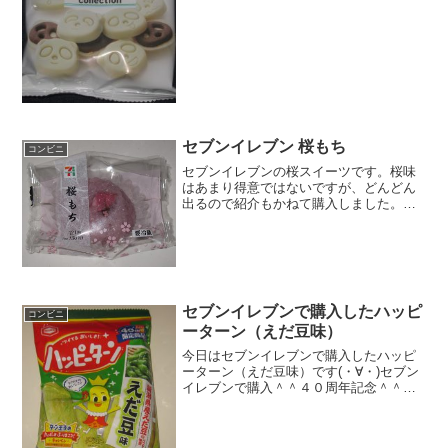
１０８円おいしさ ★★★★☆食
感 ★★★★☆量
★★☆☆☆ カロリ...
セブンイレブン 桜もち
コンビニ
セブンイレブンの桜スイーツです。桜味
はあまり得意ではないですが、どんどん
出るので紹介もかねて購入しました。桜
もちなので、おはぎみたいな感じで桜味
かな。桜もち春の季節がやってきますね
ぇ～。カロリーはこんなもんなんでしょ
う。餡ですね。食べた感想...
セブンイレブンで購入したハッピ
コンビニ
ーターン（えだ豆味）
今日はセブンイレブンで購入したハッピ
ーターン（えだ豆味）です(・∀・)セブン
イレブンで購入＾＾４０周年記念＾＾今
日は2回更新の1回目ハッピーターンです
＾＾緑＾＾食べた感想セブンイレブンで
購入！ハッピーターンのえだ豆味・・・