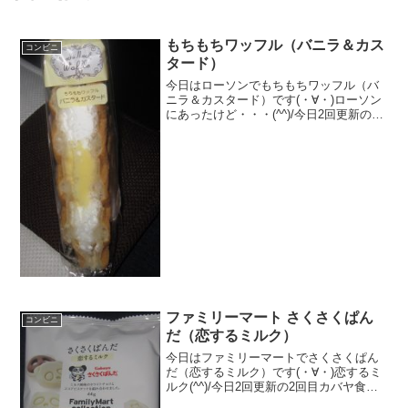
もちもちワッフル（バニラ＆カス
コンビニ
タード）
今日はローソンでもちもちワッフル（バ
ニラ＆カスタード）です(・∀・)ローソン
にあったけど・・・(^^)/今日2回更新のう
ち1回目カロリーはそんなに高い方ではな
いかな(^^)むにっとなりました(^^)食べた
評価値段 １９８円おいしさ
★★...
ファミリーマート さくさくぱん
コンビニ
だ（恋するミルク）
今日はファミリーマートでさくさくぱん
だ（恋するミルク）です(・∀・)恋するミ
ルク(^^)/今日2回更新の2回目カバヤ食品
(^^)/おせろ（＾＾食べた評価値段