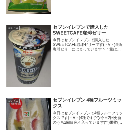
この味どうなんだろ...
セブンイレブンで購入した
コンビニ
SWEETCAFE珈琲ゼリー
今日はセブンイレブンで購入した
SWEETCAFE珈琲ゼリーです(・∀・)最近
珈琲ゼリーにはまっています＾＾量はか
なり多いです＾＾今日は2回更新の1回目
カロリーは思ったよりない＾＾マイルド
っぽい＾＾食べた感想セブンイレブンで
購入した珈琲ゼリー...
セブンイレブン 4種フルーツミッ
コンビニ
クス
今日はセブンイレブンで4種フルーツミッ
クスです(・∀・)4種です(^^)/今日2回更新
のうち2回目色々入っています(^^)果物(^^)
食べた評価値段 ２２０円おいし