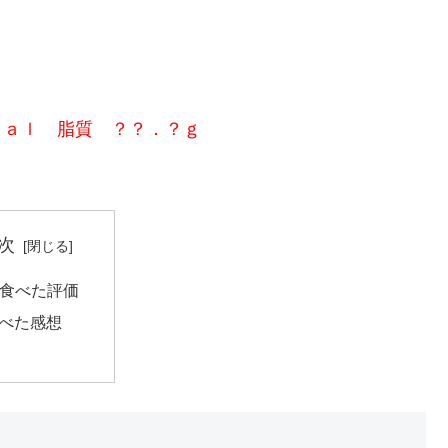
ｃａｌ 脂質 ？？．？ｇ
次
食べた評価
べた感想