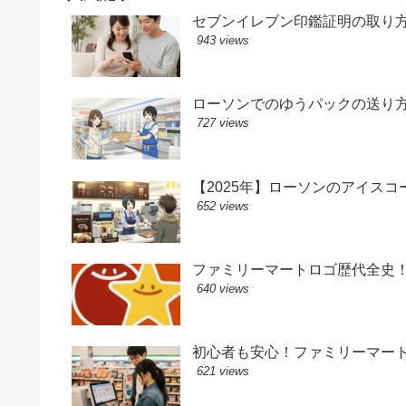
セブンイレブン印鑑証明の取り
943 views
ローソンでのゆうパックの送り
727 views
【2025年】ローソンのアイス
652 views
ファミリーマートロゴ歴代全史
640 views
初心者も安心！ファミリーマー
621 views