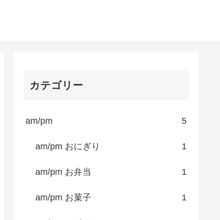
カテゴリー
am/pm
5
am/pm おにぎり
1
am/pm お弁当
1
am/pm お菓子
1