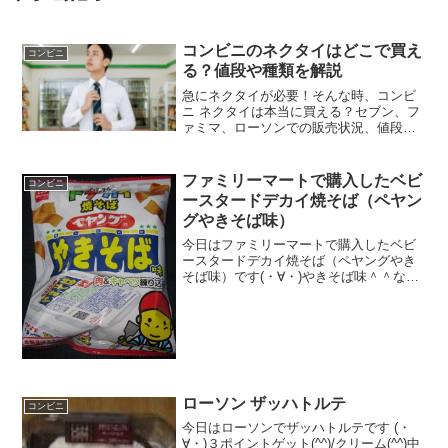
コンビニのネクタイはどこで買え
コンビニ
る？値段や種類を解説
急にネクタイが必要！そんな時、コンビ
ニ ネクタイは本当に買える？セブン、フ
ァミマ、ローソンでの販売状況、値段、
黒・白の種類、ビジネスや冠婚葬祭での
選び方を徹底解説。失敗しないコンビニ
ネクタイの探し方や、売ってない時の対
ファミリーマートで購入したベビ
コンビニ
処法も紹介します。
ースタードデカイ焼そば（ペヤン
グやきそば味）
今日はファミリーマートで購入したベビ
ースタードデカイ焼そば（ペヤングやき
そば味）です(・∀・)やきそば味＾＾なん
か面白い＾＾今日は2回更新の1回目カロ
リーはまあまああるかな＾＾ドデカイ＾
＾食べた感想ベビースターラーメンのデ
カイバージョンです...
ローソン ザッハトルテ
コンビニ
今日はローソンでザッハトルテです (・
∀・)３ポイントゲット(^^)/クリーム(^^)中