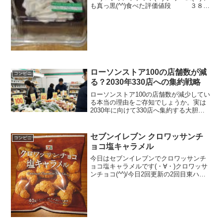
も真っ黒(^^)食べた評価値段 ３８０
円おいしさ ★★★★☆食感
★★★★☆量 ★★★★☆ カロ
リー ６０４Kｃａｌ評価
★★★★☆...
ローソンストア100の店舗数が減
コンビニ
る？2030年330店への集約戦略
ローソンストア100の店舗数が減少してい
る本当の理由をご存知でしょうか。実は
2030年に向けて330店へ集約する大胆な
戦略が進行中なのです。本記事では競合
の影響や閉店基準など、気になるローソ
ンストア100の店舗数に関する最新推移と
セブンイレブン クロワッサンチ
コンビニ
今後の展望を徹底解説します。
ョコ塩キャラメル
今日はセブンイレブンでクロワッサンチ
ョコ塩キャラメルです(・∀・)クロワッサ
ンチョコ(^^)/今日2回更新の2回目東ハト
＾＾拡大＾＾食べた評価値段 １０
８円おいしさ ★★★☆☆食感
★★★☆☆量 ★★★☆☆ カロ
リー ２２２...