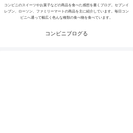
コンビニのスイーツやお菓子などの商品を食べた感想を書くブログ。セブンイ
レブン、ローソン、ファミリーマートの商品を主に紹介しています。毎日コン
ビニへ通って幅広く色んな種類の食べ物を食べています。
コンビニブログる