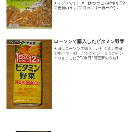
チップスです(・∀・)おやつごろ(^^)/今日2
回更新のうち2回目カロリー低め(^^)レン
コン(^^)食べた評価値段 １２８円お
いしさ ★★★★☆食感
★★★★☆量 ★★☆☆☆ カロ
リー ...
ローソンで購入したビタミン野菜
コンビニ
今日はローソンで購入したビタミン野菜
です(・∀・)ローソンポイント１５ポイン
トつきました(^^)/今日2回更新のうち1回
目思ったよりもビタミン入っています(^^)
オレンジ(^^)食べた評価値段 １０５
円おいしさ ★★★☆☆食感
★★...