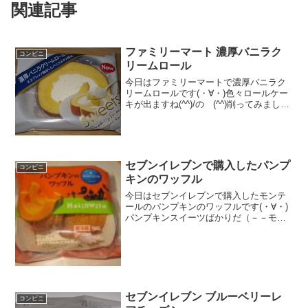
関連記事
ファミリーマート 濃厚バニラク
コンビニ
リームロール
今日はファミリーマートで濃厚バニラク
リームロールです(・∀・)色々ロールケー
キが出ますね(^^)/の (^^)削ってみました
(^^)食べた評価値段 １５０円おいし
さ ★★★★★食感 ★★★★☆
量 ★★★☆☆ カロリー ２２
９...
セブンイレブンで購入したパンプ
コンビニ
キンのワッフル
今日はセブンイレブンで購入したモンテ
ールのパンプキンのワッフルです(・∀・)
パンプキンスイーツばかりだ（－－モン
テール＾＾今日は2回更新の1回目２個い
り＾＾真ん中は濃い目のかぼちゃ餡っぽ
いのが＾＾食べた感想ちょっとだけです
が、パンプキンスイ...
セブンイレブン ブルーベリーレ
コンビニ