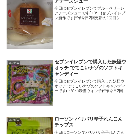
アチーズシュー
今日はセブンイレブンでブルーベリーレ
アチーズシューです(・∀・)セブンイレブ
ン新作です(^^)/今日2回更新の2回目シュ
ー(^^)/２層(^^)食べた評価値段 １３
５円おいしさ ★★★★☆食感
★★★☆☆量 ★★★☆☆ カ
ロ...
セブンイレブンで購入した妖怪ウ
コンビニ
オッチ でてこいナゾのソフトキ
ャンディー
今日はセブンイレブンで購入した妖怪ウ
オッチ でてこいナゾのソフトキャンディ
ーです(・∀・)妖怪ウォッチ(^^)/今日2回更
新の1回目コマさん(^^)/味が色々あるらし
い(^^)食べた評価値段 ６５円おいし
さ ★★★☆☆食感 ★★★☆...
ローソン パリパリ辛子れんこん
コンビニ
チップス
今日はローソンでパリパリ辛子れんこん