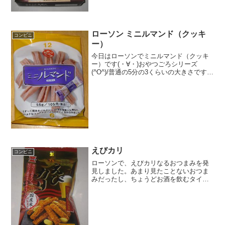
量 ...
ローソン ミニルマンド（クッキ
コンビニ
ー）
今日はローソンでミニルマンド（クッキ
ー）です(・∀・)おやつごろシリーズ
(^O^)/普通の5分の3くらいの大きさです！
食べた評価値段 １０５円おいし
さ ★★★★☆食感 ★★★★☆
量 ★★★☆☆ カロリー ２７
２Kｃａｌ評価 ...
えびカリ
コンビニ
ローソンで、えびカリなるおつまみを発
見しました。あまり見たことないおつま
みだったし、ちょうどお酒を飲むタイミ
ングでしたので購入しました。えびカリ
ピーナッツ入り。岩塚製菓ですね。厚み
のある菓子です。えびカリを食べた感想
ローソンで発見した、えび...