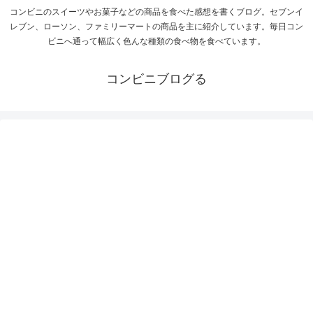
コンビニのスイーツやお菓子などの商品を食べた感想を書くブログ。セブンイ
レブン、ローソン、ファミリーマートの商品を主に紹介しています。毎日コン
ビニへ通って幅広く色んな種類の食べ物を食べています。
コンビニブログる