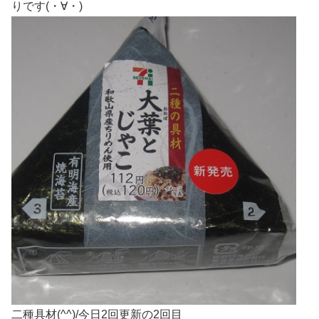
りです(・∀・)
二種具材(^^)/今日2回更新の2回目