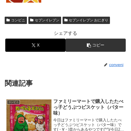
コンビニ
セブンイレブン
セブンイレブン おにぎり
シェアする
X
コピー
conveni
関連記事
ファミリーマートで購入したたべ
コンビニ
っ子どうぶつビスケット（バター
味）
今日はファミリーマートで購入したたべ
っ子どうぶつビスケット（バター味）で
す(・∀・)昔からあるやつです(^^)/今日2回