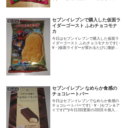
更新の1回目ファミリーマートで購入(^^)/
なんかちょっとエッチな感じになりまし
た(^^)食べた評価値段 ４２円おい...
セブンイレブンで購入した仮面ラ
コンビニ
イダーゴースト ふわチョコモナ
カ
今日はセブンイレブンで購入した仮面ラ
イダーゴースト ふわチョコモナカです(・
∀・)仮面ライダーが変わるたびに微妙な
変化のもと発売されています！仮面ライ
ダーゴーストらしいです＾＾今日は2回更
新の1回目見た目も同じに見える・・・＾
＾まあ、中もお...
セブンイレブン なめらか食感の
コンビニ
チョコレートバー
今日はセブンイレブンでなめらか食感の
チョコレートバーです(・∀・)セブン＆ア
イです(^^)/今日2回更新の2回目６個入り
ですね(^^)/チョコの厚みは薄めですね(^^)
食べた評価値段 ２４８円おいし
さ ★★★★☆食感 ★★★☆☆