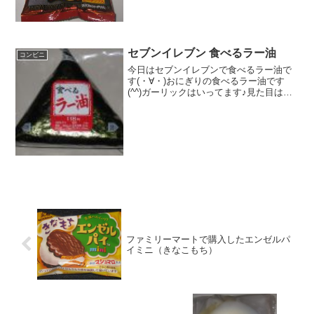
セブンイレブン 食べるラー油
コンビニ
今日はセブンイレブンで食べるラー油で
す(・∀・)おにぎりの食べるラー油です
(^^)ガーリックはいってます♪見た目は微
妙かなぁ(--)食べた評価値段 １１８
円おいしさ ★★☆☆☆食感
★★★☆☆量 ★★★☆☆ カロ
リー １９５...
ファミリーマートで購入したエンゼルパ
イミニ（きなこもち）