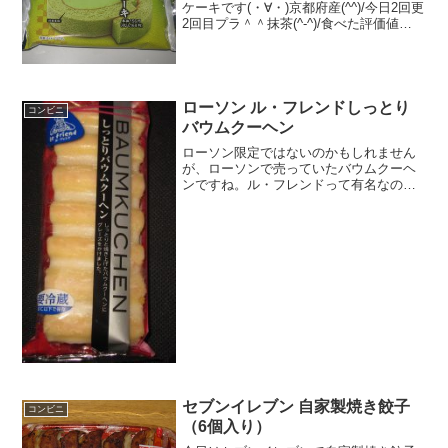
ケーキです(・∀・)京都府産(^^)/今日2回更
2回目プラ＾＾抹茶(^-^)/食べた評価値
段 １６８円おいしさ ★★★★☆
食感 ★★★☆☆量
★★★☆☆ カロリー １９７Kｃａｌ
脂質 ７...
ローソン ル・フレンドしっとり
コンビニ
バウムクーヘン
ローソン限定ではないのかもしれません
が、ローソンで売っていたバウムクーヘ
ンですね。ル・フレンドって有名なのか
な！？ル・フレンドしっとりバウムクー
ヘン要冷蔵ですね。段になっています。
たまごたっぷりですね。ル・フレンドし
っとりバウムクーヘンを食...
セブンイレブン 自家製焼き餃子
コンビニ
（6個入り）