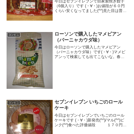
今日はセブンイレブンで自家製焼き餃子
（6個入り）です (・∀・)お値段が６０円
くらい安くなってました(^^)見た目は普通
の餃子です(^^)ニラ結構多いです・・食べ
た評価値段 ２３０円おいしさ
★★★★☆食感 ★★★☆☆
量 ★...
ローソンで購入したマメビアン
コンビニ
（バーニャカウダ味）
今日はローソンで購入したマメビアン
（バーニャカウダ味）です(・∀・)マメビ
アンって検索しても出てこないな。春日
井製菓らしい＾＾今日は2回更新の1回目
ちなみにホームページにものってなかっ
たけど・・・＾＾豆＾＾食べた感想春日
井製菓のマメビアンで...
セブンイレブン いちごのロール
コンビニ
ケーキ
今日はセブンイレブンでいちごのロール
ケーキです (・∀・)新発売(^^)/マル(^^)ピ
ンク(^^)食べた評価値段 １７０円お
いしさ ★★★★☆食感