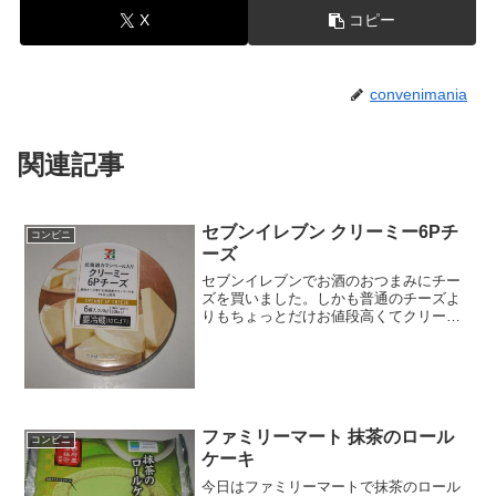
X
コピー
convenimania
関連記事
セブンイレブン クリーミー6Pチ
コンビニ
ーズ
セブンイレブンでお酒のおつまみにチー
ズを買いました。しかも普通のチーズよ
りもちょっとだけお値段高くてクリーミ
ーなチーズを買ってみました。見た目は
変わらなかったんですが、確かにクリー
ミーな感じですね。クリーミー6Pチーズ
６個入りです。１個あた...
ファミリーマート 抹茶のロール
コンビニ
ケーキ
今日はファミリーマートで抹茶のロール