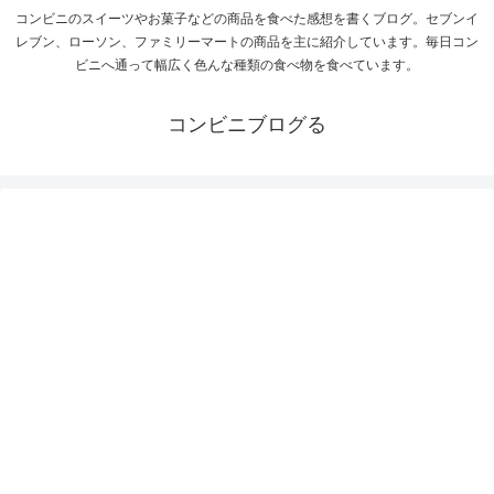
コンビニのスイーツやお菓子などの商品を食べた感想を書くブログ。セブンイ
レブン、ローソン、ファミリーマートの商品を主に紹介しています。毎日コン
ビニへ通って幅広く色んな種類の食べ物を食べています。
コンビニブログる