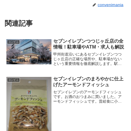
convenimania
関連記事
セブンイレブンつつじヶ丘店の全
コンビニ
情報！駐車場やATM・求人も解説
甲州街道沿いにあるセブンイレブンつつ
じヶ丘店の正確な場所や、駐車場がない
という重要情報を徹底解説します。駅ビ
ル内の店舗とは違い24時間営業であるセ
ブンイレブンつつじヶ丘店のATM設備や
求人の評判まで網羅しました。間違えや
セブンイレブンのまろやかに仕上
コンビニ
すい駅店との違いやアクセスを、来店前
げたアーモンドフィッシュ
に今すぐ確認しましょう。
セブンイレブンのアーモンドフィッシュ
です。お酒のおつまみに買いました。ア
ーモンドフィッシュです。昔給食に小袋
で出てたと思います。嫌いな人もいまし
たが、ピーナッツの香ばしい感じと、魚
の甘さが合いますよね。まろやかに仕上
げたアーモンドフィッシュ...