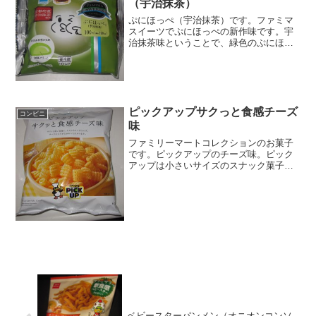
（宇治抹茶）
ぷにほっぺ（宇治抹茶）です。ファミマ
スイーツでぷにほっぺの新作味です。宇
治抹茶味ということで、緑色のぷにほっ
ぺですね。ぷにほっぺは、セブンイレブ
ンでいうもちぷにゃシリーズ、ローソン
でいうもちぷよシリーズと同じような感
じですね。ぷにほっぺ（宇...
ピックアップサクっと食感チーズ
コンビニ
味
ファミリーマートコレクションのお菓子
です。ピックアップのチーズ味。ピック
アップは小さいサイズのスナック菓子
で、なんかカリカリしてて好きなんです
よね。あの小ささがなんか、食欲をそそ
ります。ピックアップサクっと食感チー
ズ味ファミリーマートコレク...
ベビースターパンメン（オニオンコンソ