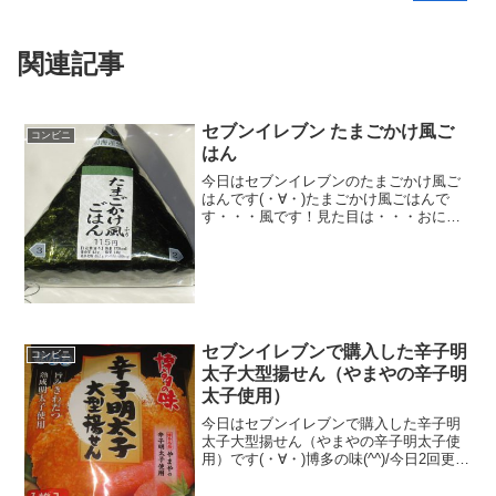
関連記事
セブンイレブン たまごかけ風ご
コンビニ
はん
今日はセブンイレブンのたまごかけ風ご
はんです(・∀・)たまごかけ風ごはんで
す・・・風です！見た目は・・・おにぎ
りでしょう(・∀・)中は醤油系とタマゴ！
食べた評価値段 １１５円おいし
さ ★★★☆☆食感 ★★★☆☆
量 ★★★☆☆...
セブンイレブンで購入した辛子明
コンビニ
太子大型揚せん（やまやの辛子明
太子使用）
今日はセブンイレブンで購入した辛子明
太子大型揚せん（やまやの辛子明太子使
用）です(・∀・)博多の味(^^)/今日2回更新
のうち1回目揚せん(^^)折りました(^^)食べ
た評価値段 ５８円おいしさ