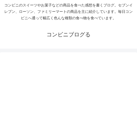
コンビニのスイーツやお菓子などの商品を食べた感想を書くブログ。セブンイ
レブン、ローソン、ファミリーマートの商品を主に紹介しています。毎日コン
ビニへ通って幅広く色んな種類の食べ物を食べています。
コンビニブログる