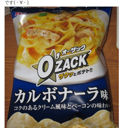
です(・∀・)