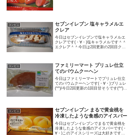
★★★★☆食感 ★★★☆☆
量 ...
セブンイレブン 塩キャラメルエ
コンビニ
クレア
今日はセブンイレブンで塩キャラメルエ
クレアです(・∀・)塩キャラメルです＾＾
エクレア＾＾今日は2回更新の2回目クリ
ームたっぷり＾＾中も＾＾食べた感想い
つの間にか発見したけど、この商品はい
つ発売されたのかな！？。。で、気にな
ファミリーマート プリュレ仕立
ったので購入。これ...
コンビニ
てのバウムクーヘン
今日はファミリーマートでプリュレ仕立
てのバウムクーヘンです(・∀・)ブリュレ
(^^)/今日2回更新の1回目甘そうです(^^)/
バウムクーヘン＾＾食べた評価値
段 １８０円おいしさ ★★★★☆
食感 ★★★★☆量
★★★☆☆ カロ...
セブンイレブン まるで黄金桃を
コンビニ
冷凍したような食感のアイスバー
今日はセブンイレブンでまるで黄金桃を
冷凍したような食感のアイスバーです(・
∀・)このアイスシリーズは大好きですね