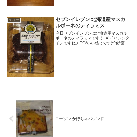
＾＾今回は黄金桃＾＾今日は2回更新の2
回目マンゴーっぽくも見える＾＾中も全
く同じ＾＾食べた感想果物を冷凍した食
感を再現したセブン...
セブンイレブン 北海道産マスカ
コンビニ
ルポーネのティラミス
今日セブンイレブンは北海道産マスカル
ポーネのティラミスです (・∀・)バレンタ
インですねぇ(^^)/いい感じです(^^)断面図
♪食べた評価値段 ２１０円おいし
さ ★★★★☆食感 ★★★☆☆
量 ★★★☆☆ カロリー ２４
３Kｃ...
ローソン かぼちゃパウンド