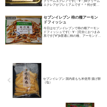
クリームエクレアです(・∀・)Wクリーム
エクレアがプレミアムです＾＾何が変わ
ったのかな＾＾今日は2回更新の2回目ナ
ッツ付き＾＾中はこんな感じ＾＾食べた
感想新作でダブルクリームエクレアのプ
セブンイレブン 柿の種アーモン
コンビニ
レミアムバージョン...
ドフィッシュ
今日はセブンイレブンで柿の種アーモン
ドフィッシュです(・∀・)完全におつまみ
系です(°∀°)b普通に柿の種、アーモンド、
フィッシュです・・食べた評価値
段 １００円おいしさ ★★★★☆
食感 ★★★☆☆量
★★☆☆☆ カロリー ...
セブンイレブン 国内産もち米使用 揚げ餅
（塩）