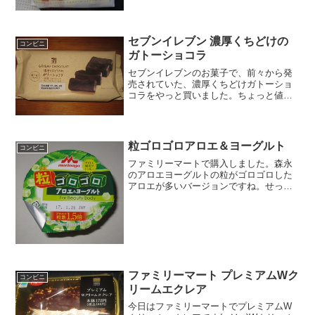
セブンイレブン 濃厚くちどけの
コンビニ
ガトーショコラ
セブンイレブンのお菓子で、前々から発
売されていた、濃厚くちどけガトーショ
コラをやっと買いました。ちょっと値段
が高いのもあって敬遠していました。３
００円近くするんで、他にもいい商品が
あるなっていつも通り過ぎてしまうんで
すよね。濃厚くちどけのガ...
粒ゴロゴロアロエ＆ヨーグルト
コンビニ
ファミリーマートで購入しました。森永
のアロエヨーグルトの粒がゴロゴロした
アロエが多いバージョンですね。せっか
くのアロエヨーグルトなので、アロエの
量が多いのは嬉しいです。粒ゴロゴロア
ロエ＆ヨーグルト粒の数は１．５倍のよ
うですね。カロリーはこん...
ファミリーマート プレミアムWク
コンビニ
リームエクレア
今日はファミリーマートでプレミアムW