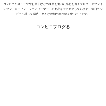
コンビニのスイーツやお菓子などの商品を食べた感想を書くブログ。セブンイ
レブン、ローソン、ファミリーマートの商品を主に紹介しています。毎日コン
ビニへ通って幅広く色んな種類の食べ物を食べています。
コンビニブログる