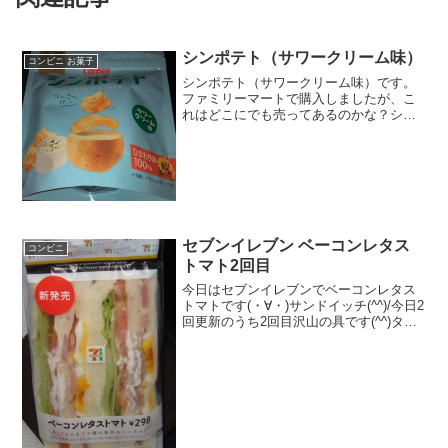
シンポテト（サワークリーム味）
コンビニ お菓子
シンポテト（サワークリーム味）です。
ファミリーマートで購入しましたが、こ
れはどこにでも売ってあるのかな？シン
ポテトなるポテトチップスを購入してみ
ました。シンのTHINカットのシンらしい
です。シンポテト（サワークリーム味）
お酒のお供によさそう...
セブンイレブン ベーコンレタス
コンビニ
トマト2回目
今日はセブンイレブンでベーコンレタス
トマトです(・∀・)サンドイッチ(^^)/今日2
回更新のうち2回目沢山の具です(^^)タマ
ゴも(^^)食べた評価値段 ２９８円お
いしさ ★★★★☆食感
★★★★☆量 ★★★☆☆ カロ
リー ...