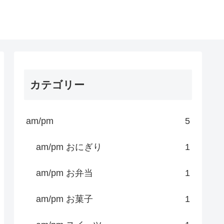
カテゴリー
am/pm
5
am/pm おにぎり
1
am/pm お弁当
1
am/pm お菓子
1