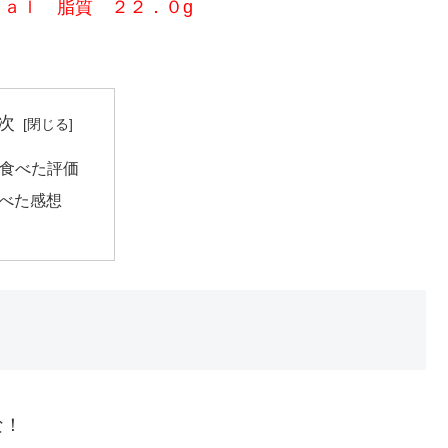
ｃａｌ 脂質 ２２．０g
次
食べた評価
べた感想
な！