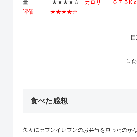
量 ★★★★☆
カロリー ６７５K
評価 ★★★★☆
目
食
食べた感想
久々にセブンイレブンのお弁当を買ったのか