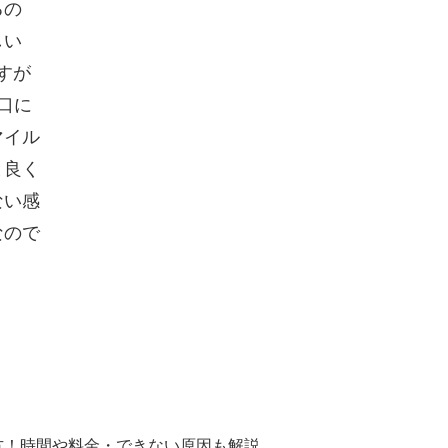
るの
しい
すが
口に
マイル
と良く
ない感
なので
方！時間や料金・できない原因も解説