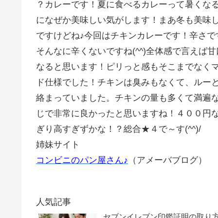
？カレーです！夏に食べるカレーって暑くな
になぜか美味しい気がします！まあ冬も美味
ですけどね♪今回はチキンカレーです！辛さで
そんなに辛くないですね(^^)全体感で言えば甘
なると思います！ピリっと感もそこまでなく
ド仕様でした！チキンは臭みもなくて、ルー
絡まっていました。チキンの量も多くて満遍
じで非常に良かったと思いますね！４００円
ぎり高すぎずかな！？総合★４で～す(^^)/
姉妹サイト
コンビニのパン屋さん♪
（アメーバブログ）
人気記事
セブンイレブン印鑑証明の取り